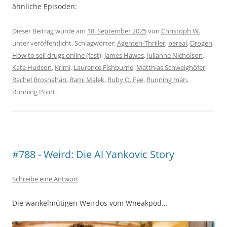
ähnliche Episoden:
Dieser Beitrag wurde am
18. September 2025
von
Christoph W.
unter veröffentlicht. Schlagwörter:
Agenten-Thriller
,
bereal
,
Drogen
,
How to sell drugs online (fast)
,
James Hawes
,
Julianne Nicholson
,
Kate Hudson
,
Krimi
,
Laurence Fishburne
,
Matthias Schweighöfer
,
Rachel Brosnahan
,
Rami Malek
,
Ruby O. Fee
,
Running man
,
Running Point
.
#788 - Weird: Die Al Yankovic Story
Schreibe eine Antwort
Die wankelmütigen Weirdos vom Wneakpod…