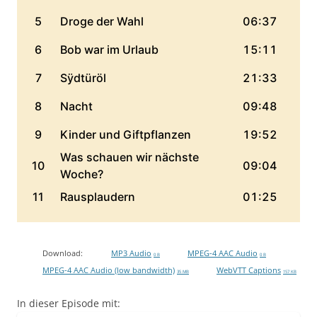
Download:
MP3 Audio
MPEG-4 AAC Audio
0 B
0 B
MPEG-4 AAC Audio (low bandwidth)
WebVTT Captions
35 MB
157 KB
In dieser Episode mit: