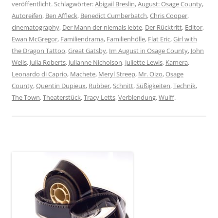
veröffentlicht. Schlagwörter:
Abigail Breslin
,
August: Osage County
,
Autoreifen
,
Ben Affleck
,
Benedict Cumberbatch
,
Chris Cooper
,
cinematography
,
Der Mann der niemals lebte
,
Der Rücktritt
,
Editor
,
Ewan McGregor
,
Familiendrama
,
Familienhölle
,
Flat Eric
,
Girl with
the Dragon Tattoo
,
Great Gatsby
,
Im August in Osage County
,
John
Wells
,
Julia Roberts
,
Julianne Nicholson
,
Juliette Lewis
,
Kamera
,
Leonardo di Caprio
,
Machete
,
Meryl Streep
,
Mr. Oizo
,
Osage
County
,
Quentin Dupieux
,
Rubber
,
Schnitt
,
Süßigkeiten
,
Technik
,
The Town
,
Theaterstück
,
Tracy Letts
,
Verblendung
,
Wulff
.