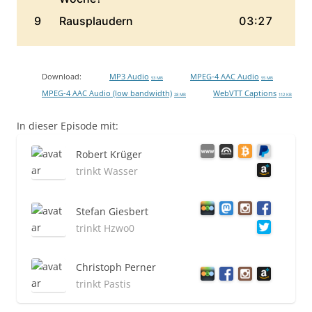
Download:
MP3 Audio
MPEG-4 AAC Audio
53 MB
55 MB
MPEG-4 AAC Audio (low bandwidth)
WebVTT Captions
28 MB
112 KB
In dieser Episode mit:
Robert Krüger
trinkt Wasser
Stefan Giesbert
trinkt Hzwo0
Christoph Perner
trinkt Pastis