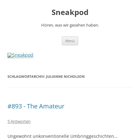
Zum
Inhalt
Sneakpod
springen
Hören, was wir gesehen haben.
Menü
SCHLAGWORTARCHIV:
JULIANNE NICHOLSON
#893 - The Amateur
5 Antworten
Ungewohnt unkonventionelle Umbringgeschichten…