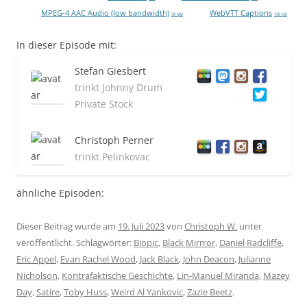
MPEG-4 AAC Audio (low bandwidth)
WebVTT Captions
39 MB
130 KB
In dieser Episode mit:
Stefan Giesbert
trinkt Johnny Drum
Private Stock
Christoph Perner
trinkt Pelinkovac
ähnliche Episoden:
Dieser Beitrag wurde am
19. Juli 2023
von
Christoph W.
unter
veröffentlicht. Schlagwörter:
Biopic
,
Black Mirrror
,
Daniel Radcliffe
,
Eric Appel
,
Evan Rachel Wood
,
Jack Black
,
John Deacon
,
Julianne
Nicholson
,
Kontrafaktische Geschichte
,
Lin-Manuel Miranda
,
Mazey
Day
,
Satire
,
Toby Huss
,
Weird Al Yankovic
,
Zazie Beetz
.