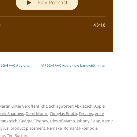
EG-4 AAC Audio
MPEG-4 AAC Audio (low bandwidth)
0 B
14 MB
Martin
unter veröffentlicht. Schlagwörter:
Abklatsch
,
Apple
,
Dark Shadows
,
Demi Moore
,
Douglas Booth
,
Dreams
,
erste
Frankreich
,
George Clooney
,
Ides of March
,
Johnny Depp
,
Kamir
Cyrus
,
product placement
,
Remake
,
Romantikkomödie
,
eme
,
Tim Burton
.