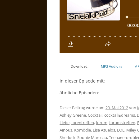
Download:
MP3 Audio
MP
0 B
In dieser Episode mit:
ähnliche Episoden:
Dieser Beitrag wurde am
29. Mai 2012
von
Ashley Greene
,
Cocktail
,
cocktail&dreams
,
Liebe
,
forentreffen
,
forum
,
forumstreffen
,
Aïnouz
,
Komödie
,
Lisa Azuelos
,
LOL
,
Miley 
Sherlock
,
Sophie Marceau
,
Teenagerprobl