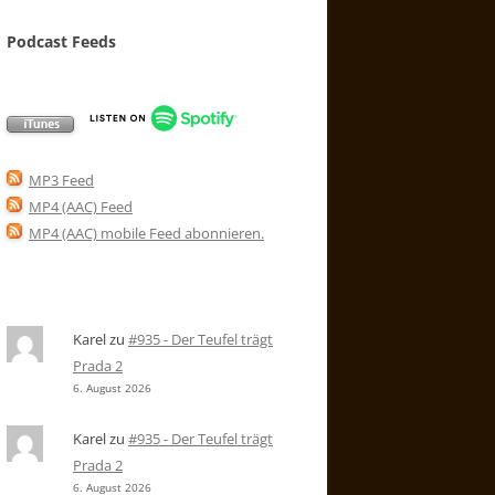
Podcast Feeds
MP3 Feed
MP4 (AAC) Feed
MP4 (AAC) mobile Feed abonnieren
.
Karel
zu
#935 - Der Teufel trägt
Prada 2
6. August 2026
Karel
zu
#935 - Der Teufel trägt
Prada 2
6. August 2026