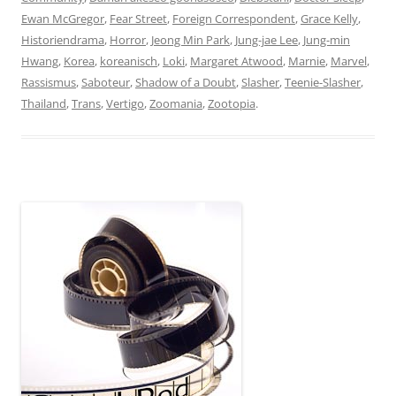
Ewan McGregor
,
Fear Street
,
Foreign Correspondent
,
Grace Kelly
,
Historiendrama
,
Horror
,
Jeong Min Park
,
Jung-jae Lee
,
Jung-min
Hwang
,
Korea
,
koreanisch
,
Loki
,
Margaret Atwood
,
Marnie
,
Marvel
,
Rassismus
,
Saboteur
,
Shadow of a Doubt
,
Slasher
,
Teenie-Slasher
,
Thailand
,
Trans
,
Vertigo
,
Zoomania
,
Zootopia
.