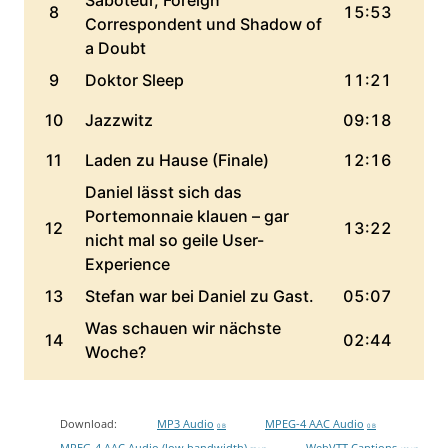
Download:
MP3 Audio
MPEG-4 AAC Audio
0 B
0 B
MPEG-4 AAC Audio (low bandwidth)
WebVTT Captions