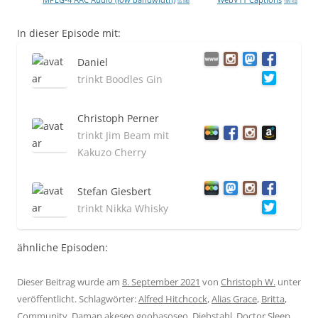
55 MB
189 KB
In dieser Episode mit:
Daniel
trinkt Boodles Gin
Christoph Perner
trinkt Jim Beam mit
Kakuzo Cherry
Stefan Giesbert
trinkt Nikka Whisky
ähnliche Episoden:
Dieser Beitrag wurde am
8. September 2021
von
Christoph W.
unter
veröffentlicht. Schlagwörter:
Alfred Hitchcock
,
Alias Grace
,
Britta
,
Community
,
Daman akeseo goohasoseo
,
Diebstahl
,
Doctor Sleep
,