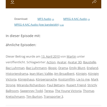
Download:
MP3 Audio
MPEG-4 AAC Audio
0 B
0 B
MPEG-4 AAC Audio (low bandwidth)
10 MB
In dieser Episode mit:
ähnliche Episoden:
Dieser Beitrag wurde am
13. April 2010
von
Martin
unter
veröffentlicht. Schlagwörter:
Action
,
Avatar
,
Avatar 3D
,
Baustelle
,
Baz Luhrman
,
Baz Luhrmann
,
Biopic
,
Drama
,
Emily Blunt
,
England
,
Historiendrama
,
Jean-Marc Vallée
,
Jim Broadbent
,
Königin
,
Königin
Victoria
,
Königshaus
,
Körpersprache
,
Kostümfilm
,
Lie to me
,
Mark
Strong
,
Miranda Richardson
,
Paul Bettany
,
Rupert Friend
,
Strictly
Ballroom
,
Sweenney Todd
,
Teresa
,
The Young Victoria
,
Thomas
Kretschmann
,
Tim Burton
,
Transporter 3
.