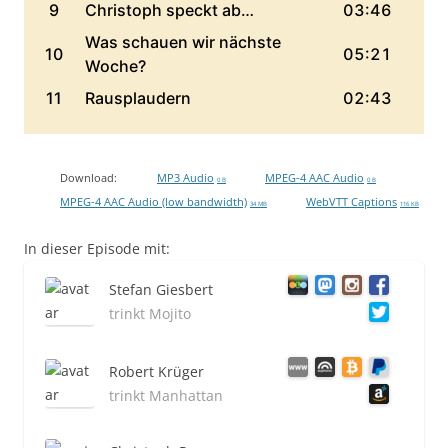
Download:
MP3 Audio
MPEG-4 AAC Audio
0 B
0 B
MPEG-4 AAC Audio (low bandwidth)
WebVTT Captions
34 MB
116 KB
In dieser Episode mit:
Stefan Giesbert
trinkt Mojito
Robert Krüger
trinkt Manhattan