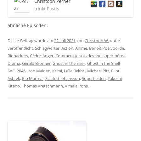
Christoph Perner
trinkt Pastis
ähnliche Episoden:
Dieser Beitrag wurde am
22. Juli 2021
von
Christoph W.
unter
veröffentlicht. Schlagwörter:
Action
,
Anime
,
Benoît Poelvoorde
,
Biohackers
,
Cédric Anger
,
Comment je suis devenu super-héros
,
Drama
,
Gérald Bronner
,
Ghost in the Shell
,
Ghost in the Shell
SAC_2045
,
Iron Maiden
,
Krimi
,
Leïla Bekhti
,
Michael Pitt
,
Pilou
Asbæk
,
Pio Marmaï
,
Scarlett Johansson
,
Superhelden
,
Takeshi
Kitano
,
Thomas Kretschmann
,
Vimala Pons
.