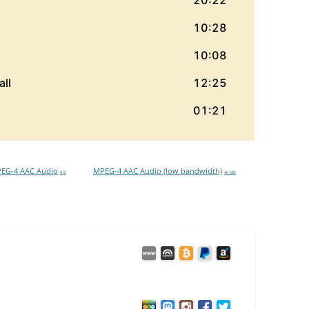
EG-4 AAC Audio
MPEG-4 AAC Audio (low bandwidth)
0 B
46 MB