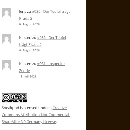
Jens
zu
#935 - Der Teufel trägt
Prada 2
6. August 2026
Kirsten
zu
#935 - Der Teufel
trägt Prada 2
6. August 2026
Kirsten
zu
#931 - Inspector
Zende
15. Juli 2026
Sneakpod is licensed under a
Creative
Commons Attribution-NonCommercial-
ShareAlike 3.0 Germany License
.