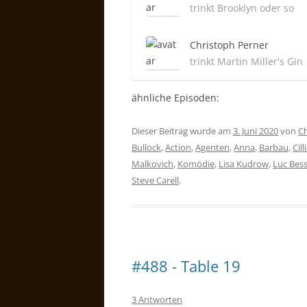
trinkt Brooklyn oder so
Christoph Perner
trinkt Martin Miller's Gin
ähnliche Episoden:
Dieser Beitrag wurde am
3. Juni 2020
von
Ch
Bullock
,
Action
,
Agenten
,
Anna
,
Barbau
,
Cil
Malkovich
,
Komödie
,
Lisa Kudrow
,
Luc Bes
Steve Carell
.
#488 - Table 19
3 Antworten