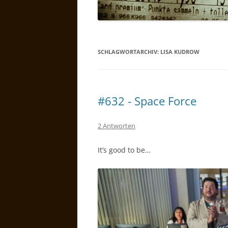
SCHLAGWORTARCHIV:
LISA KUDROW
#632 - Space Force
2 Antworten
It’s good to be…