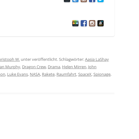
ristoph W.
unter veröffentlicht. Schlagwörter:
Aasia LaShay
lian Murphy
,
Dragon Crew
,
Drama
,
Helen Mirren
,
John
son
,
Luke Evans
,
NASA
,
Rakete
,
Raumfahrt
,
SpaceX
,
Spionage
,