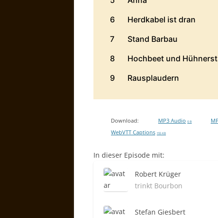
Download:
MP3 Audio
MP
0 B
WebVTT Captions
155 KB
In dieser Episode mit:
Robert Krüger
trinkt Bourbon
Stefan Giesbert