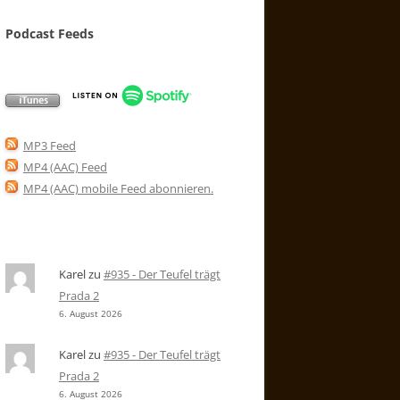
Podcast Feeds
MP3 Feed
MP4 (AAC) Feed
MP4 (AAC) mobile Feed abonnieren
.
Karel
zu
#935 - Der Teufel trägt
Prada 2
6. August 2026
Karel
zu
#935 - Der Teufel trägt
Prada 2
6. August 2026