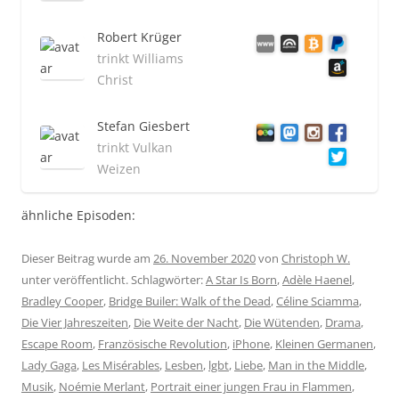
Robert Krüger
trinkt Williams
Christ
Stefan Giesbert
trinkt Vulkan
Weizen
ähnliche Episoden:
Dieser Beitrag wurde am
26. November 2020
von
Christoph W.
unter veröffentlicht. Schlagwörter:
A Star Is Born
,
Adèle Haenel
,
Bradley Cooper
,
Bridge Builer: Walk of the Dead
,
Céline Sciamma
,
Die Vier Jahreszeiten
,
Die Weite der Nacht
,
Die Wütenden
,
Drama
,
Escape Room
,
Französische Revolution
,
iPhone
,
Kleinen Germanen
,
Lady Gaga
,
Les Misérables
,
Lesben
,
lgbt
,
Liebe
,
Man in the Middle
,
Musik
,
Noémie Merlant
,
Portrait einer jungen Frau in Flammen
,