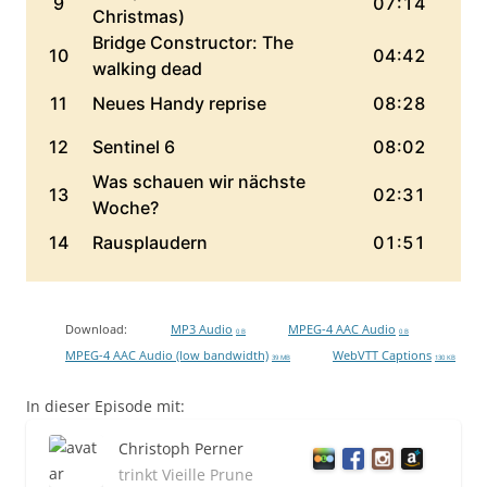
Download:
MP3 Audio
MPEG-4 AAC Audio
0 B
0 B
MPEG-4 AAC Audio (low bandwidth)
WebVTT Captions
39 MB
130 KB
In dieser Episode mit:
Christoph Perner
trinkt Vieille Prune