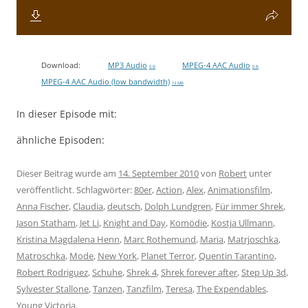
Download:
MP3 Audio
MPEG-4 AAC Audio
0 B
0 B
MPEG-4 AAC Audio (low bandwidth)
13 MB
In dieser Episode mit:
ähnliche Episoden:
Dieser Beitrag wurde am
14. September 2010
von
Robert
unter
veröffentlicht. Schlagwörter:
80er
,
Action
,
Alex
,
Animationsfilm
,
Anna Fischer
,
Claudia
,
deutsch
,
Dolph Lundgren
,
Für immer Shrek
,
Jason Statham
,
Jet Li
,
Knight and Day
,
Komödie
,
Kostja Ullmann
,
Kristina Magdalena Henn
,
Marc Rothemund
,
Maria
,
Matrjoschka
,
Matroschka
,
Mode
,
New York
,
Planet Terror
,
Quentin Tarantino
,
Robert Rodriguez
,
Schuhe
,
Shrek 4
,
Shrek forever after
,
Step Up 3d
,
Sylvester Stallone
,
Tanzen
,
Tanzfilm
,
Teresa
,
The Expendables
,
Young Victoria
.