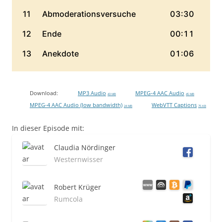
Download:
MP3 Audio
MPEG-4 AAC Audio
43 MB
45 MB
MPEG-4 AAC Audio (low bandwidth)
WebVTT Captions
24 MB
75 KB
In dieser Episode mit:
Claudia Nördinger
Westernwisser
Robert Krüger
Rumcola