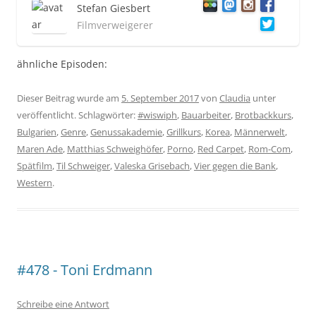
Stefan Giesbert
Filmverweigerer
ähnliche Episoden:
Dieser Beitrag wurde am
5. September 2017
von
Claudia
unter
veröffentlicht. Schlagwörter:
#wiswiph
,
Bauarbeiter
,
Brotbackkurs
,
Bulgarien
,
Genre
,
Genussakademie
,
Grillkurs
,
Korea
,
Männerwelt
,
Maren Ade
,
Matthias Schweighöfer
,
Porno
,
Red Carpet
,
Rom-Com
,
Spätfilm
,
Til Schweiger
,
Valeska Grisebach
,
Vier gegen die Bank
,
Western
.
#478 - Toni Erdmann
Schreibe eine Antwort