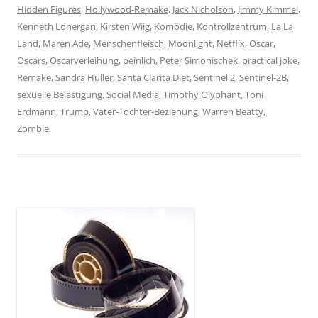
Hidden Figures
,
Hollywood-Remake
,
Jack Nicholson
,
Jimmy Kimmel
,
Kenneth Lonergan
,
Kirsten Wiig
,
Komödie
,
Kontrollzentrum
,
La La
Land
,
Maren Ade
,
Menschenfleisch
,
Moonlight
,
Netflix
,
Oscar
,
Oscars
,
Oscarverleihung
,
peinlich
,
Peter Simonischek
,
practical joke
,
Remake
,
Sandra Hüller
,
Santa Clarita Diet
,
Sentinel 2
,
Sentinel-2B
,
sexuelle Belästigung
,
Social Media
,
Timothy Olyphant
,
Toni
Erdmann
,
Trump
,
Vater-Tochter-Beziehung
,
Warren Beatty
,
Zombie
.