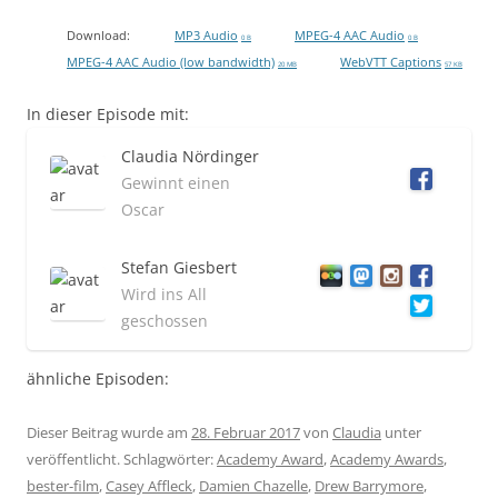
Download:
MP3 Audio
MPEG-4 AAC Audio
0 B
0 B
MPEG-4 AAC Audio (low bandwidth)
WebVTT Captions
20 MB
57 KB
In dieser Episode mit:
Claudia Nördinger
Gewinnt einen
Oscar
Stefan Giesbert
Wird ins All
geschossen
ähnliche Episoden:
Dieser Beitrag wurde am
28. Februar 2017
von
Claudia
unter
veröffentlicht. Schlagwörter:
Academy Award
,
Academy Awards
,
bester-film
,
Casey Affleck
,
Damien Chazelle
,
Drew Barrymore
,