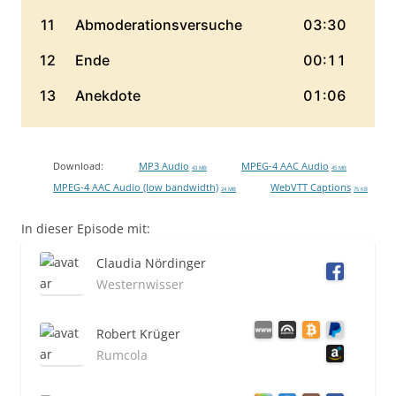
Download:
MP3 Audio
MPEG-4 AAC Audio
43 MB
45 MB
MPEG-4 AAC Audio (low bandwidth)
WebVTT Captions
24 MB
75 KB
In dieser Episode mit:
Claudia Nördinger
Westernwisser
Robert Krüger
Rumcola