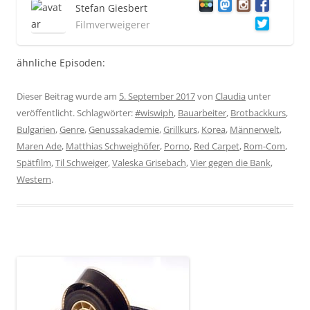
Stefan Giesbert
Filmverweigerer
ähnliche Episoden:
Dieser Beitrag wurde am
5. September 2017
von
Claudia
unter
veröffentlicht. Schlagwörter:
#wiswiph
,
Bauarbeiter
,
Brotbackkurs
,
Bulgarien
,
Genre
,
Genussakademie
,
Grillkurs
,
Korea
,
Männerwelt
,
Maren Ade
,
Matthias Schweighöfer
,
Porno
,
Red Carpet
,
Rom-Com
,
Spätfilm
,
Til Schweiger
,
Valeska Grisebach
,
Vier gegen die Bank
,
Western
.