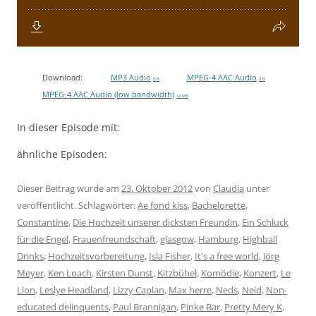
Download:
MP3 Audio
MPEG-4 AAC Audio
0 B
0 B
MPEG-4 AAC Audio (low bandwidth)
14 MB
In dieser Episode mit:
ähnliche Episoden:
Dieser Beitrag wurde am
23. Oktober 2012
von
Claudia
unter
veröffentlicht. Schlagwörter:
Ae fond kiss
,
Bachelorette
,
Constantine
,
Die Hochzeit unserer dicksten Freundin
,
Ein Schluck
für die Engel
,
Frauenfreundschaft
,
glasgow
,
Hamburg
,
Highball
Drinks
,
Hochzeitsvorbereitung
,
Isla Fisher
,
It's a free world
,
Jörg
Meyer
,
Ken Loach
,
Kirsten Dunst
,
Kitzbühel
,
Komödie
,
Konzert
,
Le
Lion
,
Leslye Headland
,
Lizzy Caplan
,
Max herre
,
Neds
,
Neid
,
Non-
educated delinquents
,
Paul Brannigan
,
Pinke Bar
,
Pretty Mery K
,