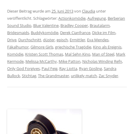
Dieser Beitrag wurde am
25. Juni 2013
von
Claudia
unter
veröffentlicht. Schlagwörter:
Actionkomödie
,
Aufregung
,
Berberian
Sound Studio
,
Blue Valentine
,
Bradley Cooper
,
Brautalarm
,
Bridesmaids
,
Buddykomödie
,
Derek Cianfrance
,
Dicke im Film
,
Drive
,
Durchschnitt
,
düster
,
episch
,
Ermittler
,
Eva Mendes
,
Fäkalhumor
,
Gilmore Girls
,
griechische Tragödie
,
Kino als Ereignis
,
Komödie
,
Kristen Scott Thomas
,
Mal Sehn Kino
,
Man of Steel
,
Mark
Kermode
,
Melissa McCarthy
,
Mike Patton
,
Nicholas Winding Refn
,
Only God Forgives
,
Paul Feig
,
Ray Liotta
,
Ryan Gosling
,
Sandra
Bullock
,
Stichtag
,
The Grandmaster
,
unlikely match
,
Zac Snyder
.