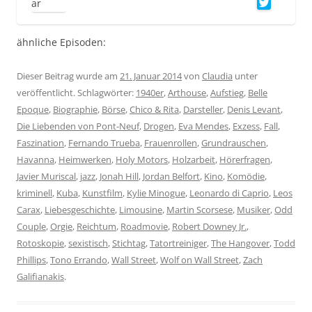
ähnliche Episoden:
Dieser Beitrag wurde am
21. Januar 2014
von
Claudia
unter
veröffentlicht. Schlagwörter:
1940er
,
Arthouse
,
Aufstieg
,
Belle
Epoque
,
Biographie
,
Börse
,
Chico & Rita
,
Darsteller
,
Denis Levant
,
Die Liebenden von Pont-Neuf
,
Drogen
,
Eva Mendes
,
Exzess
,
Fall
,
Faszination
,
Fernando Trueba
,
Frauenrollen
,
Grundrauschen
,
Havanna
,
Heimwerken
,
Holy Motors
,
Holzarbeit
,
Hörerfragen
,
Javier Muriscal
,
jazz
,
Jonah Hill
,
Jordan Belfort
,
Kino
,
Komödie
,
kriminell
,
Kuba
,
Kunstfilm
,
Kylie Minogue
,
Leonardo di Caprio
,
Leos
Carax
,
Liebesgeschichte
,
Limousine
,
Martin Scorsese
,
Musiker
,
Odd
Couple
,
Orgie
,
Reichtum
,
Roadmovie
,
Robert Downey Jr.
,
Rotoskopie
,
sexistisch
,
Stichtag
,
Tatortreiniger
,
The Hangover
,
Todd
Phillips
,
Tono Errando
,
Wall Street
,
Wolf on Wall Street
,
Zach
Galifianakis
.