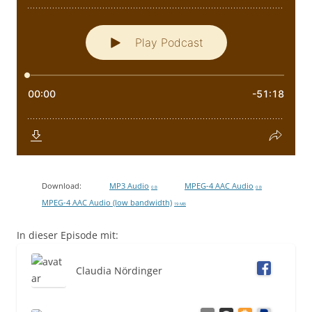
Download:
MP3 Audio
MPEG-4 AAC Audio
0 B
0 B
MPEG-4 AAC Audio (low bandwidth)
19 MB
In dieser Episode mit:
Claudia Nördinger