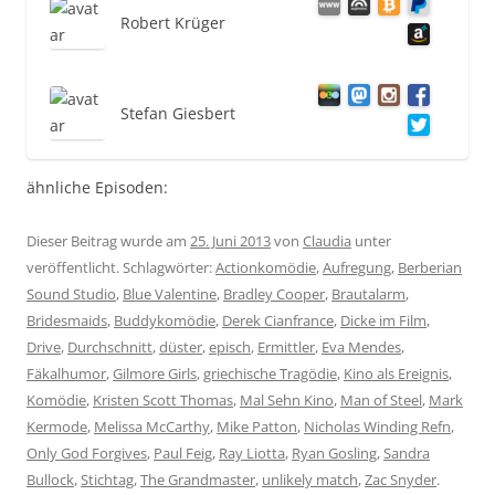
Robert Krüger
Stefan Giesbert
ähnliche Episoden:
Dieser Beitrag wurde am
25. Juni 2013
von
Claudia
unter
veröffentlicht. Schlagwörter:
Actionkomödie
,
Aufregung
,
Berberian
Sound Studio
,
Blue Valentine
,
Bradley Cooper
,
Brautalarm
,
Bridesmaids
,
Buddykomödie
,
Derek Cianfrance
,
Dicke im Film
,
Drive
,
Durchschnitt
,
düster
,
episch
,
Ermittler
,
Eva Mendes
,
Fäkalhumor
,
Gilmore Girls
,
griechische Tragödie
,
Kino als Ereignis
,
Komödie
,
Kristen Scott Thomas
,
Mal Sehn Kino
,
Man of Steel
,
Mark
Kermode
,
Melissa McCarthy
,
Mike Patton
,
Nicholas Winding Refn
,
Only God Forgives
,
Paul Feig
,
Ray Liotta
,
Ryan Gosling
,
Sandra
Bullock
,
Stichtag
,
The Grandmaster
,
unlikely match
,
Zac Snyder
.