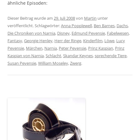
ähnliche Episoden:
Dieser Beitrag wurde am
29. Juli 2008
von
Martin
unter
veröffentlicht. Schlagwörter:
Anna Popplewell
,
Ben Barnes
,
Dachs
,
Die Chroniken von Narnia
,
Disney
,
Edmund Pevensie
,
Fabelwesen
,
Fantasy
,
Georgie Henley
,
Herr der Ringe
,
Kinderfilm
,
Löwe
,
Lucy
Pevensie
,
Märchen
,
Narnia
,
Peter Pevensie
,
Prinz Kaspian
,
Prinz
Kaspian von Narnia
,
Schlacht
,
Skandar Keynes
,
sprechende Tiere
,
Susan Pevensie
,
William Moseley
,
Zwerg
.