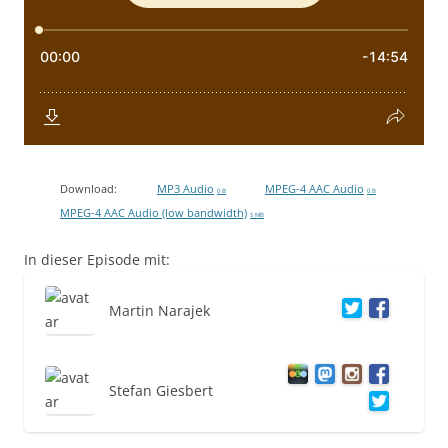
Download:
MP3 Audio
MPEG-4 AAC Audio
0 B
0 B
MPEG-4 AAC Audio (low bandwidth)
5 MB
In dieser Episode mit:
Martin Narajek
Stefan Giesbert