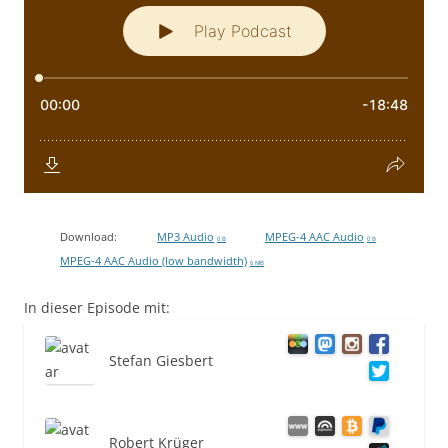
Download:
MP3 Audio
MPEG-4 AAC Audio
0 B
0 B
MPEG-4 AAC Audio (low bandwidth)
6 MB
In dieser Episode mit:
Stefan Giesbert
Robert Krüger