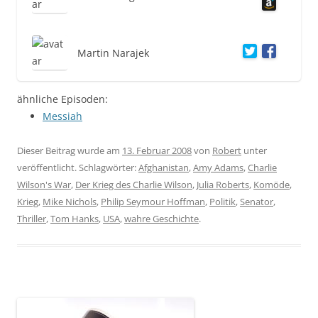
Martin Narajek
ähnliche Episoden:
Messiah
Dieser Beitrag wurde am
13. Februar 2008
von
Robert
unter
veröffentlicht. Schlagwörter:
Afghanistan
,
Amy Adams
,
Charlie
Wilson's War
,
Der Krieg des Charlie Wilson
,
Julia Roberts
,
Komöde
,
Krieg
,
Mike Nichols
,
Philip Seymour Hoffman
,
Politik
,
Senator
,
Thriller
,
Tom Hanks
,
USA
,
wahre Geschichte
.