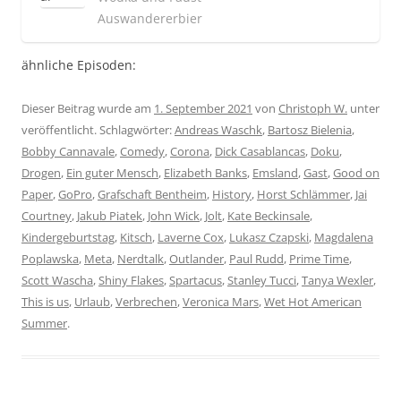
Auswandererbier
ähnliche Episoden:
Dieser Beitrag wurde am
1. September 2021
von
Christoph W.
unter
veröffentlicht. Schlagwörter:
Andreas Waschk
,
Bartosz Bielenia
,
Bobby Cannavale
,
Comedy
,
Corona
,
Dick Casablancas
,
Doku
,
Drogen
,
Ein guter Mensch
,
Elizabeth Banks
,
Emsland
,
Gast
,
Good on
Paper
,
GoPro
,
Grafschaft Bentheim
,
History
,
Horst Schlämmer
,
Jai
Courtney
,
Jakub Piatek
,
John Wick
,
Jolt
,
Kate Beckinsale
,
Kindergeburtstag
,
Kitsch
,
Laverne Cox
,
Lukasz Czapski
,
Magdalena
Poplawska
,
Meta
,
Nerdtalk
,
Outlander
,
Paul Rudd
,
Prime Time
,
Scott Wascha
,
Shiny Flakes
,
Spartacus
,
Stanley Tucci
,
Tanya Wexler
,
This is us
,
Urlaub
,
Verbrechen
,
Veronica Mars
,
Wet Hot American
Summer
.