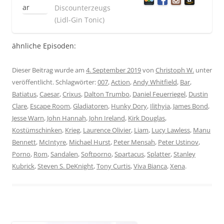
Discounterzeugs
(Lidl-Gin Tonic)
ähnliche Episoden:
Dieser Beitrag wurde am
4. September 2019
von
Christoph W.
unter
veröffentlicht. Schlagwörter:
007
,
Action
,
Andy Whitfield
,
Bar
,
Batiatus
,
Caesar
,
Crixus
,
Dalton Trumbo
,
Daniel Feuerriegel
,
Dustin
Clare
,
Escape Room
,
Gladiatoren
,
Hunky Dory
,
Ilithyia
,
James Bond
,
Jesse Warn
,
John Hannah
,
John Ireland
,
Kirk Douglas
,
Kostümschinken
,
Krieg
,
Laurence Olivier
,
Liam
,
Lucy Lawless
,
Manu
Bennett
,
McIntyre
,
Michael Hurst
,
Peter Mensah
,
Peter Ustinov
,
Porno
,
Rom
,
Sandalen
,
Softporno
,
Spartacus
,
Splatter
,
Stanley
Kubrick
,
Steven S. DeKnight
,
Tony Curtis
,
Viva Bianca
,
Xena
.