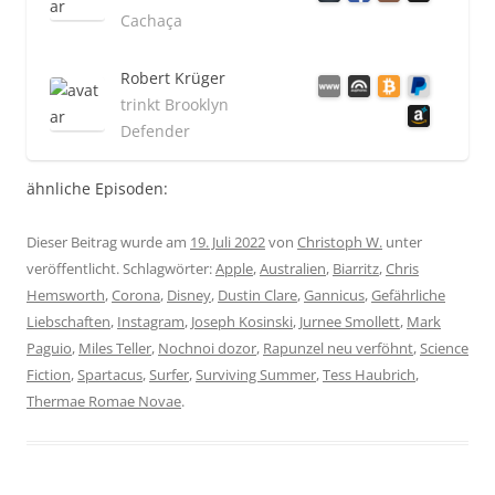
Cachaça
Robert Krüger
trinkt Brooklyn
Defender
ähnliche Episoden:
Dieser Beitrag wurde am
19. Juli 2022
von
Christoph W.
unter
veröffentlicht. Schlagwörter:
Apple
,
Australien
,
Biarritz
,
Chris
Hemsworth
,
Corona
,
Disney
,
Dustin Clare
,
Gannicus
,
Gefährliche
Liebschaften
,
Instagram
,
Joseph Kosinski
,
Jurnee Smollett
,
Mark
Paguio
,
Miles Teller
,
Nochnoi dozor
,
Rapunzel neu verföhnt
,
Science
Fiction
,
Spartacus
,
Surfer
,
Surviving Summer
,
Tess Haubrich
,
Thermae Romae Novae
.