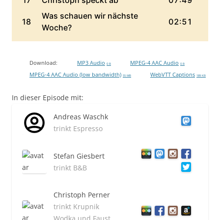
Download:
MP3 Audio
MPEG-4 AAC Audio
0 B
0 B
MPEG-4 AAC Audio (low bandwidth)
WebVTT Captions
55 MB
189 KB
In dieser Episode mit:
Andreas Waschk
trinkt Espresso
Stefan Giesbert
trinkt B&B
Christoph Perner
trinkt Krupnik
Wodka und Faust