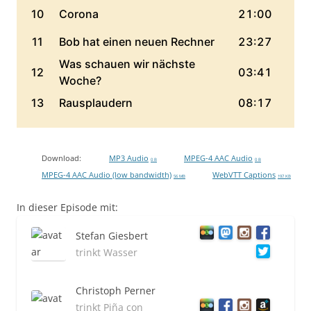
Download:
MP3 Audio
MPEG-4 AAC Audio
0 B
0 B
MPEG-4 AAC Audio (low bandwidth)
WebVTT Captions
56 MB
197 KB
In dieser Episode mit:
Stefan Giesbert
trinkt Wasser
Christoph Perner
trinkt Piña con