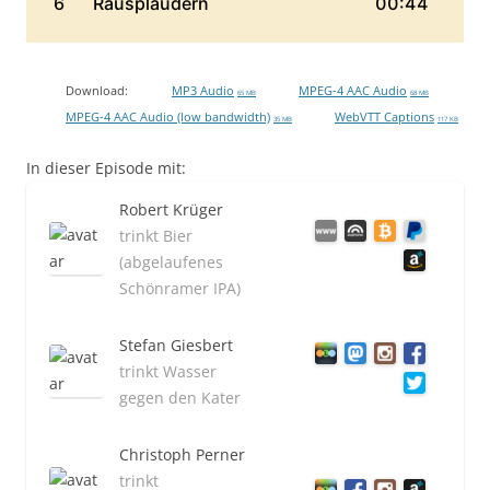
Download:
MP3 Audio
MPEG-4 AAC Audio
65 MB
68 MB
MPEG-4 AAC Audio (low bandwidth)
WebVTT Captions
35 MB
117 KB
In dieser Episode mit:
Robert Krüger
trinkt Bier
(abgelaufenes
Schönramer IPA)
Stefan Giesbert
trinkt Wasser
gegen den Kater
Christoph Perner
trinkt