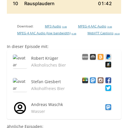
Download:
MP3 Audio
MPEG-4 AAC Audio
75 MB
79 MB
MPEG-4 AAC Audio (low bandwidth)
WebVTT Captions
41 MB
140 KB
In dieser Episode mit:
Robert Krüger
Alkoholisches Bier
Stefan Giesbert
Alkoholfreies Bier
Andreas Waschk
Wasser
ähnliche Episoden: