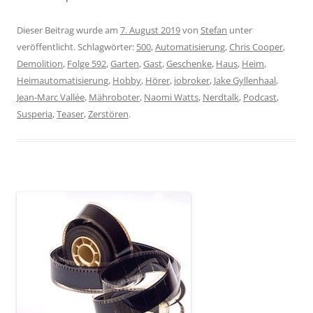
Dieser Beitrag wurde am
7. August 2019
von
Stefan
unter
veröffentlicht. Schlagwörter:
500
,
Automatisierung
,
Chris Cooper
,
Demolition
,
Folge 592
,
Garten
,
Gast
,
Geschenke
,
Haus
,
Heim
,
Heimautomatisierung
,
Hobby
,
Hörer
,
iobroker
,
Jake Gyllenhaal
,
Jean-Marc Vallée
,
Mähroboter
,
Naomi Watts
,
Nerdtalk
,
Podcast
,
Susperia
,
Teaser
,
Zerstören
.