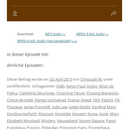
Download:
MP3 Audio
MPEG-4 AAC Audio
0 B
0 B
MPEG-4 AAC Audio (low bandwidth)
39 MB
In dieser Episode mit:
ähnliche Episoden:
Dieser Beitrag wurde am
23. April 2013
von
Christoph W.
unter
veröffentlicht. Schlagwörter:
A380
,
Aaron Paul
,
Action
,
Brian de
Palma
,
Catherine Zeta-Jones
,
Channing Tatum
,
Chasing Mavericks
,
Cirque de soleil
,
Django Unchained
,
Drama
,
Dreed
,
DS9
,
Fidschi
,
Fiji
,
Flugzeug
,
James Ponsoldt
,
Jude Law
,
Judge Dredd
,
Kardinal Marx
,
Karoline Herfurth
,
Kinocast
,
Komödie
,
Konzert
,
Korea
,
Kurie
,
Mary
Elizabeth Winstead
,
Mystery
,
Neuseeland
,
Noomi Rapace
,
Papst
Franziskus
,
Passion
,
Pinke Bar
,
Princessin Hans
,
Prometheus
,