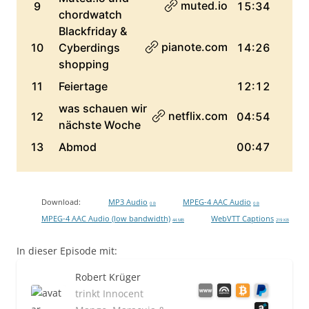
Download:
MP3 Audio
MPEG-4 AAC Audio
0 B
0 B
MPEG-4 AAC Audio (low bandwidth)
WebVTT Captions
44 MB
219 KB
In dieser Episode mit:
Robert Krüger
trinkt Innocent