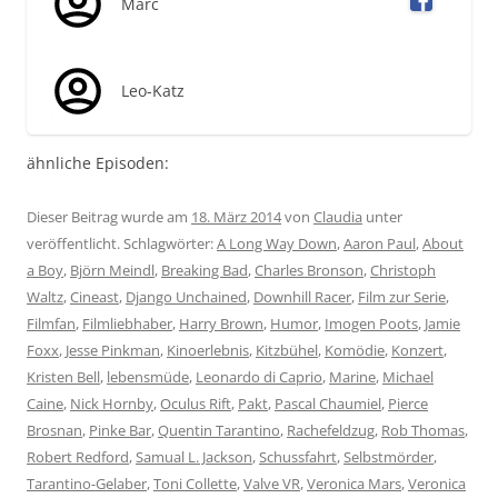
Marc
Leo-Katz
ähnliche Episoden:
Dieser Beitrag wurde am
18. März 2014
von
Claudia
unter
veröffentlicht. Schlagwörter:
A Long Way Down
,
Aaron Paul
,
About
a Boy
,
Björn Meindl
,
Breaking Bad
,
Charles Bronson
,
Christoph
Waltz
,
Cineast
,
Django Unchained
,
Downhill Racer
,
Film zur Serie
,
Filmfan
,
Filmliebhaber
,
Harry Brown
,
Humor
,
Imogen Poots
,
Jamie
Foxx
,
Jesse Pinkman
,
Kinoerlebnis
,
Kitzbühel
,
Komödie
,
Konzert
,
Kristen Bell
,
lebensmüde
,
Leonardo di Caprio
,
Marine
,
Michael
Caine
,
Nick Hornby
,
Oculus Rift
,
Pakt
,
Pascal Chaumiel
,
Pierce
Brosnan
,
Pinke Bar
,
Quentin Tarantino
,
Rachefeldzug
,
Rob Thomas
,
Robert Redford
,
Samual L. Jackson
,
Schussfahrt
,
Selbstmörder
,
Tarantino-Gelaber
,
Toni Collette
,
Valve VR
,
Veronica Mars
,
Veronica