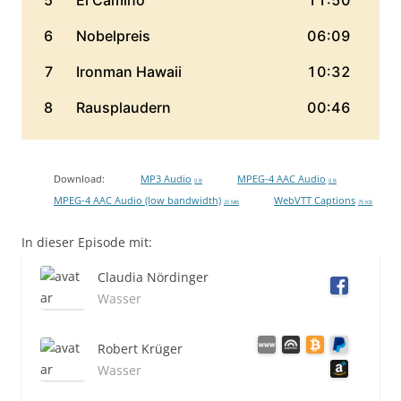
Download:
MP3 Audio
MPEG-4 AAC Audio
0 B
0 B
MPEG-4 AAC Audio (low bandwidth)
WebVTT Captions
25 MB
75 KB
In dieser Episode mit:
Claudia Nördinger
Wasser
Robert Krüger
Wasser