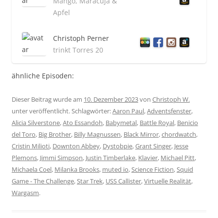
Mango, Maracuja &
Apfel
Christoph Perner
trinkt Torres 20
ähnliche Episoden:
Dieser Beitrag wurde am
10. Dezember 2023
von
Christoph W.
unter veröffentlicht. Schlagwörter:
Aaron Paul
,
Adventsfenster
,
Alicia Silverstone
,
Ato Essandoh
,
Babymetal
,
Battle Royal
,
Benicio
del Toro
,
Big Brother
,
Billy Magnussen
,
Black Mirror
,
chordwatch
,
Cristin Milioti
,
Downton Abbey
,
Dystobpie
,
Grant Singer
,
Jesse
Plemons
,
Jimmi Simpson
,
Justin Timberlake
,
Klavier
,
Michael Pitt
,
Michaela Coel
,
Milanka Brooks
,
muted io
,
Science Fiction
,
Squid
Game - The Challenge
,
Star Trek
,
USS Callister
,
Virtuelle Realität
,
Wargasm
.