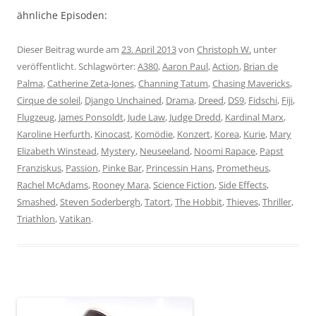
ähnliche Episoden:
Dieser Beitrag wurde am
23. April 2013
von
Christoph W.
unter
veröffentlicht. Schlagwörter:
A380
,
Aaron Paul
,
Action
,
Brian de
Palma
,
Catherine Zeta-Jones
,
Channing Tatum
,
Chasing Mavericks
,
Cirque de soleil
,
Django Unchained
,
Drama
,
Dreed
,
DS9
,
Fidschi
,
Fiji
,
Flugzeug
,
James Ponsoldt
,
Jude Law
,
Judge Dredd
,
Kardinal Marx
,
Karoline Herfurth
,
Kinocast
,
Komödie
,
Konzert
,
Korea
,
Kurie
,
Mary
Elizabeth Winstead
,
Mystery
,
Neuseeland
,
Noomi Rapace
,
Papst
Franziskus
,
Passion
,
Pinke Bar
,
Princessin Hans
,
Prometheus
,
Rachel McAdams
,
Rooney Mara
,
Science Fiction
,
Side Effects
,
Smashed
,
Steven Soderbergh
,
Tatort
,
The Hobbit
,
Thieves
,
Thriller
,
Triathlon
,
Vatikan
.