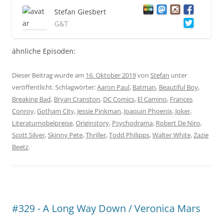
Stefan Giesbert
G&T
ähnliche Episoden:
Dieser Beitrag wurde am
16. Oktober 2019
von
Stefan
unter
veröffentlicht. Schlagwörter:
Aaron Paul
,
Batman
,
Beautiful Boy
,
Breaking Bad
,
Bryan Cranston
,
DC Comics
,
El Camino
,
Frances
Conroy
,
Gotham City
,
Jessie Pinkman
,
Joaquin Phoenix
,
Joker
,
Literaturnobelpreise
,
Originstory
,
Psychodrama
,
Robert De Niro
,
Scott Silver
,
Skinny Pete
,
Thriller
,
Todd Philipps
,
Walter White
,
Zazie
Beetz
.
#329 - A Long Way Down / Veronica Mars