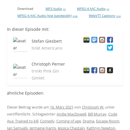
Download:
MP3 Audio
MPEG-4 AAC Audio
0 B
0 B
MPEG-4 AAC Audio (low bandwidth)
WebVTT Captions
22 MB
75 KB
In dieser Episode mit:
Stefan Giesbert
tinkt Americano
Christoph Perner
trinkt Pink Gin
Gimlet
ähnliche Episoden:
Dieser Beitrag wurde am
16. März 2021
von
Christoph W.
unter
veröffentlicht. Schlagwörter:
Andie MacDowell
,
Bill Murray
,
Code
Ava: Trained to kill
,
Comedy
,
Coming of age
,
Drama
,
Escape Room
,
Ian Samuels
,
Jermaine Harris
,
Jessica Chastain
,
Kathryn Newton
,