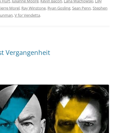
n Hurt
,
Julianne Moore
,
Kevin Bacon
,
Lana Wachowski
,
Lilly
ierre Morel
,
Ray Winstone
,
Ryan Gosling
,
Sean Penn
,
Stephen
Gunman
,
V for Vendetta
.
st Vergangenheit