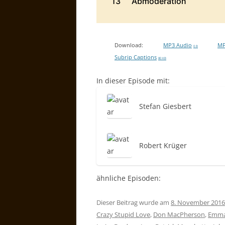
Download:
MP3 Audio
MP
0 B
Subrip Captions
80 KB
In dieser Episode mit:
Stefan Giesbert
Robert Krüger
ähnliche Episoden:
Dieser Beitrag wurde am
8. November 2016
Crazy Stupid Love
,
Don MacPherson
,
Emma