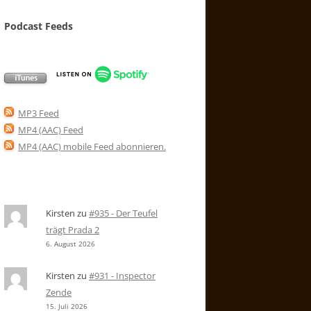
Podcast Feeds
MP3 Feed
MP4 (AAC) Feed
MP4 (AAC) mobile Feed abonnieren
.
Kirsten
zu
#935 - Der Teufel
trägt Prada 2
6. August 2026
Kirsten
zu
#931 - Inspector
Zende
15. Juli 2026