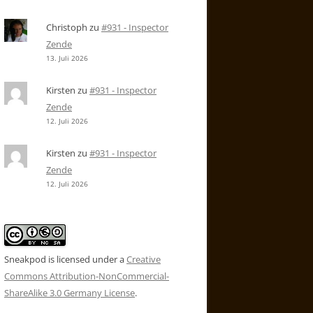
Christoph
zu
#931 - Inspector
Zende
13. Juli 2026
Kirsten
zu
#931 - Inspector
Zende
12. Juli 2026
Kirsten
zu
#931 - Inspector
Zende
12. Juli 2026
Sneakpod is licensed under a
Creative
Commons Attribution-NonCommercial-
ShareAlike 3.0 Germany License
.