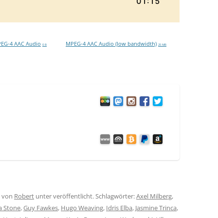
EG-4 AAC Audio
MPEG-4 AAC Audio (low bandwidth)
0 B
25 MB
von
Robert
unter veröffentlicht. Schlagwörter:
Axel Milberg
,
 Stone
,
Guy Fawkes
,
Hugo Weaving
,
Idris Elba
,
Jasmine Trinca
,