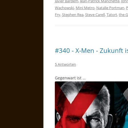
Javier Bardem
,
Jean-Patrick Manchette
,
Joh
Wachowski
,
Mini Metro
,
Natalie Portman
,
P
Fry
,
Stephen Rea
,
Steve Carell
,
Tatort
,
the 
#340 - X-Men - Zukunft i
5 Antworten
Gegenwart ist …