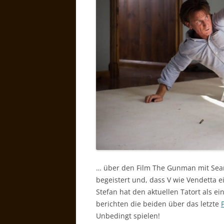
… über den Film The Gunman mit Sean 
begeistert und, dass V wie Vendetta ein
Stefan hat den aktuellen Tatort als 
berichten die beiden über das letzte
Unbedingt spielen!