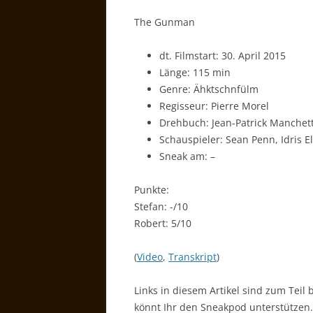
The Gunman
dt. Filmstart: 30. April 2015
Länge: 115 min
Genre: Ähktschnfülm
Regisseur: Pierre Morel
Drehbuch: Jean-Patrick Manchet
Schauspieler: Sean Penn, Idris E
Sneak am: –
Punkte:
Stefan: -/10
Robert: 5/10
(
Video
,
Transkript
)
Links in diesem Artikel sind zum Teil 
könnt Ihr den Sneakpod unterstützen.