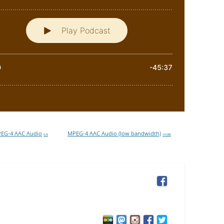
EG-4 AAC Audio
MPEG-4 AAC Audio (low bandwidth)
0 B
14 MB