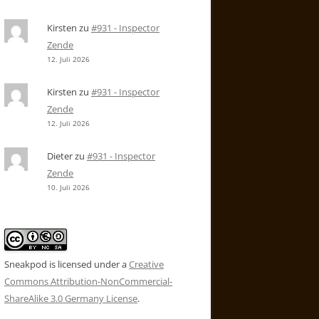
Kirsten
zu
#931 - Inspector
Zende
12. Juli 2026
Kirsten
zu
#931 - Inspector
Zende
12. Juli 2026
Dieter
zu
#931 - Inspector
Zende
10. Juli 2026
Sneakpod is licensed under a
Creative
Commons Attribution-NonCommercial-
ShareAlike 3.0 Germany License
.