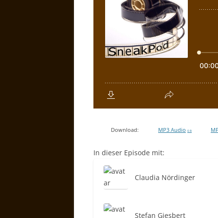
Download:
MP3 Audio
MP
0 B
In dieser Episode mit:
Claudia Nördinger
Stefan Giesbert