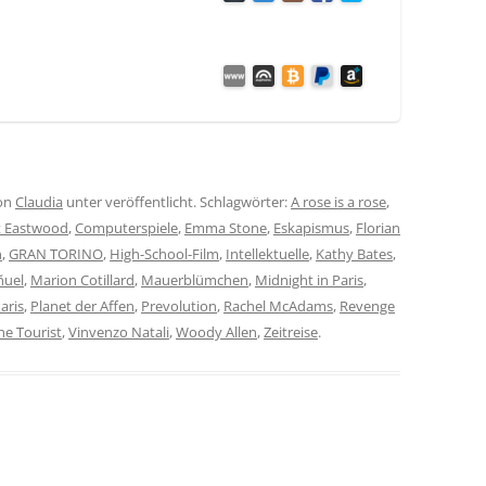
on
Claudia
unter veröffentlicht. Schlagwörter:
A rose is a rose
,
t Eastwood
,
Computerspiele
,
Emma Stone
,
Eskapismus
,
Florian
n
,
GRAN TORINO
,
High-School-Film
,
Intellektuelle
,
Kathy Bates
,
ñuel
,
Marion Cotillard
,
Mauerblümchen
,
Midnight in Paris
,
aris
,
Planet der Affen
,
Prevolution
,
Rachel McAdams
,
Revenge
he Tourist
,
Vinvenzo Natali
,
Woody Allen
,
Zeitreise
.