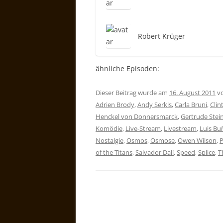
Robert Krüger
ähnliche Episoden:
Dieser Beitrag wurde am
16. August 2011
v
Adrien Brody
,
Andy Serkis
,
Carla Bruni
,
Clin
Henckel von Donnersmarck
,
Gertrude Stei
Komödie
,
Live-Stream
,
Livestream
,
Luis Bu
Nostalgie
,
Osmos
,
Osmose
,
Owen Wilson
,
P
of the Titans
,
Salvador Dalí
,
Speed
,
Splice
,
T