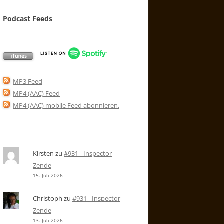
Podcast Feeds
MP3 Feed
MP4 (AAC) Feed
MP4 (AAC) mobile Feed abonnieren
.
Kirsten
zu
#931 - Inspector
Zende
15. Juli 2026
Christoph
zu
#931 - Inspector
Zende
13. Juli 2026