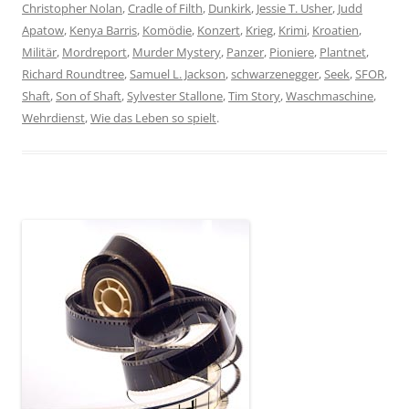
Christopher Nolan
,
Cradle of Filth
,
Dunkirk
,
Jessie T. Usher
,
Judd
Apatow
,
Kenya Barris
,
Komödie
,
Konzert
,
Krieg
,
Krimi
,
Kroatien
,
Militär
,
Mordreport
,
Murder Mystery
,
Panzer
,
Pioniere
,
Plantnet
,
Richard Roundtree
,
Samuel L. Jackson
,
schwarzenegger
,
Seek
,
SFOR
,
Shaft
,
Son of Shaft
,
Sylvester Stallone
,
Tim Story
,
Waschmaschine
,
Wehrdienst
,
Wie das Leben so spielt
.