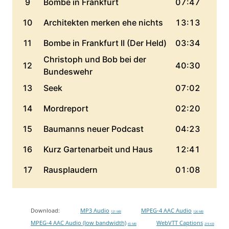
Download:
MP3 Audio
MPEG-4 AAC Audio
121 MB
126 MB
MPEG-4 AAC Audio (low bandwidth)
WebVTT Captions
65 MB
219 KB