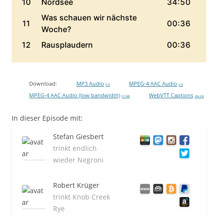
Download:
MP3 Audio
MPEG-4 AAC Audio
0 B
0 B
MPEG-4 AAC Audio (low bandwidth)
WebVTT Captions
57 MB
204 KB
In dieser Episode mit:
Stefan Giesbert
trinkt endlich
wieder Negroni
Robert Krüger
trinkt Knob Creek
Rye