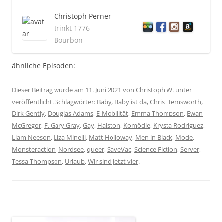
Christoph Perner
trinkt 1776
Bourbon
ähnliche Episoden:
Dieser Beitrag wurde am
11. Juni 2021
von
Christoph W.
unter
veröffentlicht. Schlagwörter:
Baby
,
Baby ist da
,
Chris Hemsworth
,
Dirk Gently
,
Douglas Adams
,
E-Mobilität
,
Emma Thompson
,
Ewan
McGregor
,
F. Gary Gray
,
Gay
,
Halston
,
Komödie
,
Krysta Rodriguez
,
Liam Neeson
,
Liza Minelli
,
Matt Holloway
,
Men in Black
,
Mode
,
Monsteraction
,
Nordsee
,
queer
,
SaveVac
,
Science Fiction
,
Server
,
Tessa Thompson
,
Urlaub
,
Wir sind jetzt vier
.