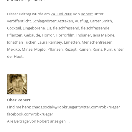
Dieser Beitrag wurde am
24. Juni 2008
von
Robert
unter
veröffentlicht. Schlagwörter:
Atzteken
,
Ausflug
,
Carter Smith
,
Cocktail
,
Eingeborene
,
Eis
,
fleischfressend
,
fleischfressende
Pflanzen
,
Gebäude
,
Horror
,
Horrorfilm
,
Indianer
,
Jena Malone
,
Jonathan Tucker
,
Laura Ramsey
,
Limetten
,
Menschenfresser
,
Mexiko
,
Minze
,
Mojito
,
Pflanzen
,
Rezept
,
Ruinen
,
Ruins
,
Rum
,
unter
der Haut
.
Über Robert
Find me here: chaos.social/@robkrueger twitter.com/robkrueger
facebook.com/robkrueger
Alle Beiträge von Robert anzeigen
→