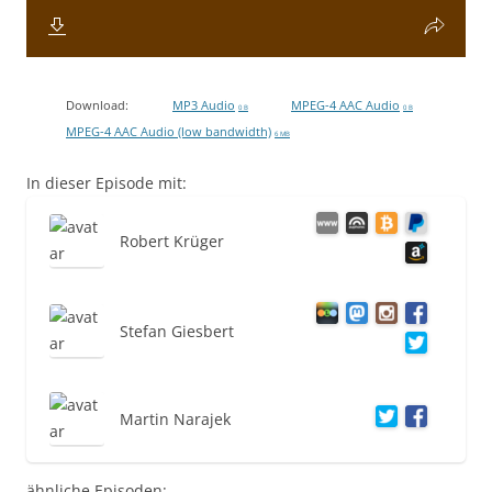
Download:
MP3 Audio
MPEG-4 AAC Audio
0 B
0 B
MPEG-4 AAC Audio (low bandwidth)
6 MB
In dieser Episode mit:
Robert Krüger
Stefan Giesbert
Martin Narajek
ähnliche Episoden: