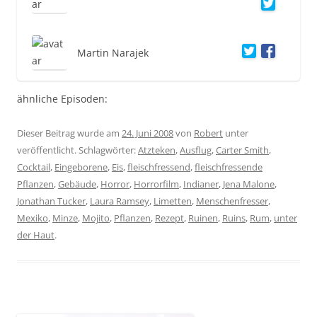
Martin Narajek
ähnliche Episoden:
Dieser Beitrag wurde am
24. Juni 2008
von
Robert
unter
veröffentlicht. Schlagwörter:
Atzteken
,
Ausflug
,
Carter Smith
,
Cocktail
,
Eingeborene
,
Eis
,
fleischfressend
,
fleischfressende
Pflanzen
,
Gebäude
,
Horror
,
Horrorfilm
,
Indianer
,
Jena Malone
,
Jonathan Tucker
,
Laura Ramsey
,
Limetten
,
Menschenfresser
,
Mexiko
,
Minze
,
Mojito
,
Pflanzen
,
Rezept
,
Ruinen
,
Ruins
,
Rum
,
unter
der Haut
.