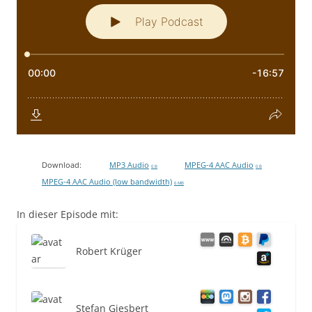
Download:
MP3 Audio
MPEG-4 AAC Audio
0 B
0 B
MPEG-4 AAC Audio (low bandwidth)
6 MB
In dieser Episode mit:
Robert Krüger
Stefan Giesbert