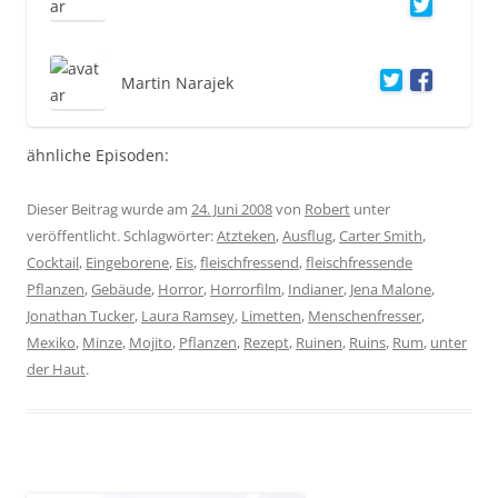
Martin Narajek
ähnliche Episoden:
Dieser Beitrag wurde am
24. Juni 2008
von
Robert
unter
veröffentlicht. Schlagwörter:
Atzteken
,
Ausflug
,
Carter Smith
,
Cocktail
,
Eingeborene
,
Eis
,
fleischfressend
,
fleischfressende
Pflanzen
,
Gebäude
,
Horror
,
Horrorfilm
,
Indianer
,
Jena Malone
,
Jonathan Tucker
,
Laura Ramsey
,
Limetten
,
Menschenfresser
,
Mexiko
,
Minze
,
Mojito
,
Pflanzen
,
Rezept
,
Ruinen
,
Ruins
,
Rum
,
unter
der Haut
.