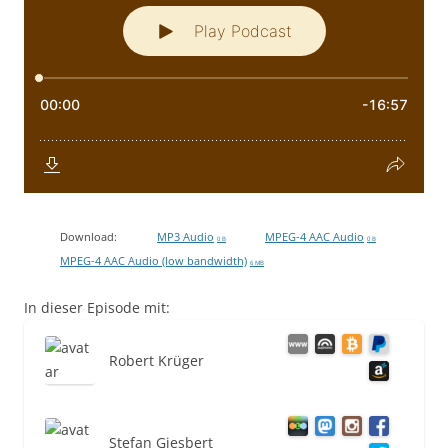
Download:
MP3 Audio
MPEG-4 AAC Audio
0 B
0 B
MPEG-4 AAC Audio (low bandwidth)
6 MB
In dieser Episode mit:
Robert Krüger
Stefan Giesbert