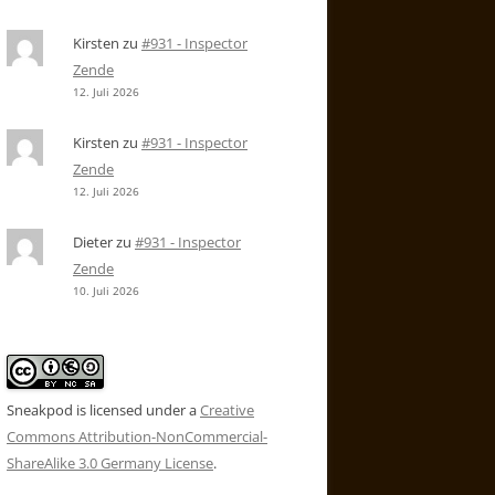
Kirsten
zu
#931 - Inspector
Zende
12. Juli 2026
Kirsten
zu
#931 - Inspector
Zende
12. Juli 2026
Dieter
zu
#931 - Inspector
Zende
10. Juli 2026
Sneakpod is licensed under a
Creative
Commons Attribution-NonCommercial-
ShareAlike 3.0 Germany License
.