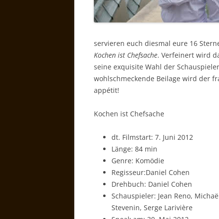
servieren euch diesmal eure 16 Stern
Kochen ist Chefsache
. Verfeinert wird 
seine exquisite Wahl der Schauspiele
wohlschmeckende Beilage wird der fr
appétit!
Kochen ist Chefsache
dt. Filmstart: 7. Juni 2012
Länge: 84 min
Genre: Komödie
Regisseur:Daniel Cohen
Drehbuch: Daniel Cohen
Schauspieler: Jean Reno, Michaël
Stevenin, Serge Larivière