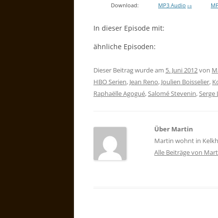
Download:
MP3 Audio
MP
0 B
In dieser Episode mit:
ähnliche Episoden:
Dieser Beitrag wurde am
5. Juni 2012
von
M
HBO Serien
,
Jean Reno
,
Joulien Boisselier
,
K
Raphaëlle Agogué
,
Salomé Stevenin
,
Serge 
Über Martin
Martin wohnt in Kelkh
Alle Beiträge von Mar