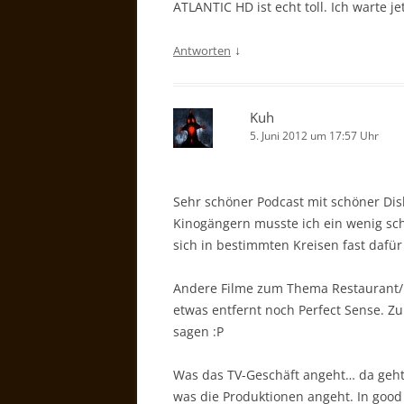
ATLANTIC HD ist echt toll. Ich warte je
↓
Antworten
Kuh
5. Juni 2012 um 17:57 Uhr
Sehr schöner Podcast mit schöner Di
Kinogängern musste ich ein wenig sch
sich in bestimmten Kreisen fast dafü
Andere Filme zum Thema Restaurant/E
etwas entfernt noch Perfect Sense. Z
sagen :P
Was das TV-Geschäft angeht… da geht
was die Produktionen angeht. In good 