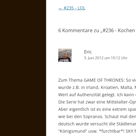
Beitragsnavigation
←
#235 - LOL
6 Kommentare zu „
#236 - Kochen 
Eric
5. Juni 2012 um 10:12 Uhr
Zum Thema GAME OF THRONES: So viele 
wurde z.B. in Irland, Kroatien, Malta
Wert auf Authenzität gelegt. Ich kan
Die Serie hat zwar eine Mittelalter-O
Aber eigentlich ist es eine extrem sp
wie bei den Sopranos. Schaut mal den
deutsch wurde versucht die Städtena
“Königsmund” usw. *furchtbar*! SKY h