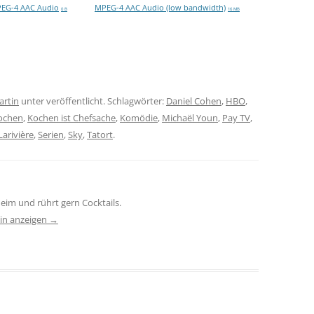
EG-4 AAC Audio
MPEG-4 AAC Audio (low bandwidth)
0 B
16 MB
artin
unter veröffentlicht. Schlagwörter:
Daniel Cohen
,
HBO
,
ochen
,
Kochen ist Chefsache
,
Komödie
,
Michaël Youn
,
Pay TV
,
Larivière
,
Serien
,
Sky
,
Tatort
.
eim und rührt gern Cocktails.
tin anzeigen
→