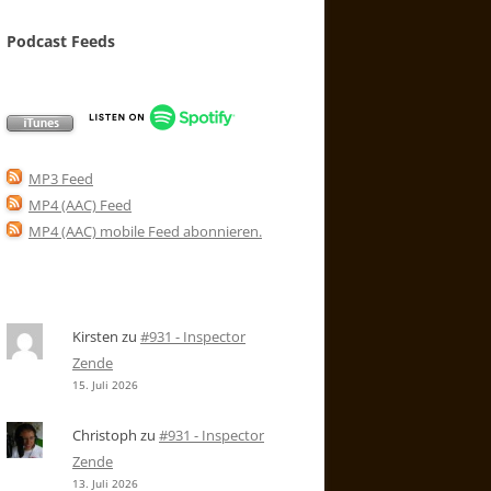
Podcast Feeds
MP3 Feed
MP4 (AAC) Feed
MP4 (AAC) mobile Feed abonnieren
.
Kirsten
zu
#931 - Inspector
Zende
15. Juli 2026
Christoph
zu
#931 - Inspector
Zende
13. Juli 2026