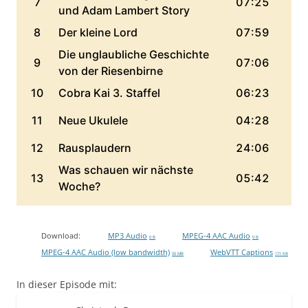
Download:
MP3 Audio
MPEG-4 AAC Audio
0 B
0 B
MPEG-4 AAC Audio (low bandwidth)
WebVTT Captions
50 MB
171 KB
In dieser Episode mit: