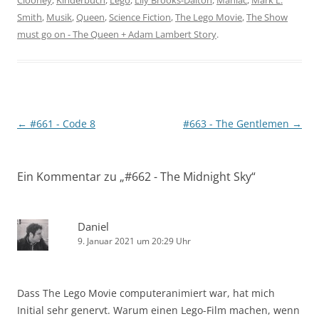
Clooney
,
Kinderbuch
,
Lego
,
Lily Brooks-Dalton
,
Maniac
,
Mark L.
Smith
,
Musik
,
Queen
,
Science Fiction
,
The Lego Movie
,
The Show
must go on - The Queen + Adam Lambert Story
.
Beitragsnavigation
←
#661 - Code 8
#663 - The Gentlemen
→
Ein Kommentar zu „
#662 - The Midnight Sky
“
Daniel
9. Januar 2021 um 20:29 Uhr
Dass The Lego Movie computeranimiert war, hat mich
Initial sehr genervt. Warum einen Lego-Film machen, wenn