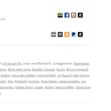
uila
on
Christoph W.
unter veröffentlicht. Schlagwörter:
Abenteuer
,
tion
,
Birds with arms
,
Bradley Cooper
,
Burnt
,
Byron Howard
,
r Acebo
,
Haus des Geldes
,
Hühnerhelm
,
Im Rausch der Sterne
,
nder
,
Kitz
,
Kitzbühl
,
Kochen
,
Kolumbien
,
Lateinamerika
,
Lin-
elamerika
,
Najwa Nimri
,
queer
,
Rache
,
Sienna Miller
,
Stephanie
r
.