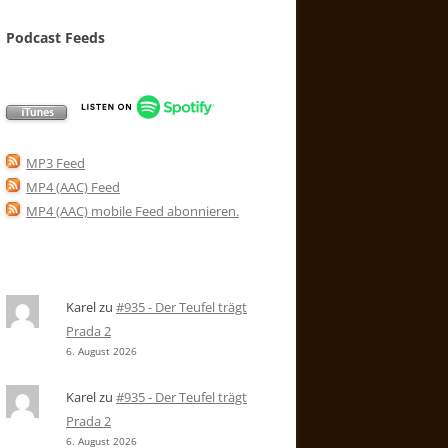
Podcast Feeds
MP3 Feed
MP4 (AAC) Feed
MP4 (AAC) mobile Feed abonnieren
.
Karel
zu
#935 - Der Teufel trägt
Prada 2
6. August 2026
Karel
zu
#935 - Der Teufel trägt
Prada 2
6. August 2026