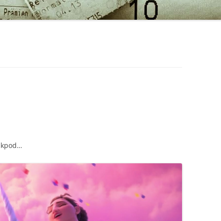
akpod…