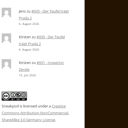
Jens
zu
#935 - Der Teufel trägt
Prada 2
6. August 2026
Kirsten
zu
#935 - Der Teufel
trägt Prada 2
6. August 2026
Kirsten
zu
#931 - Inspector
Zende
15. Juli 2026
Sneakpod is licensed under a
Creative
Commons Attribution-NonCommercial-
ShareAlike 3.0 Germany License
.