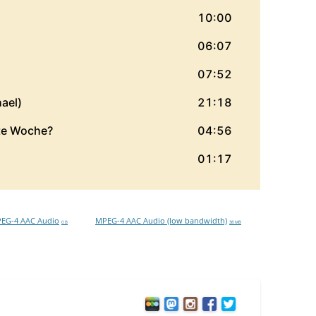
EG-4 AAC Audio
MPEG-4 AAC Audio (low bandwidth)
0 B
38 MB