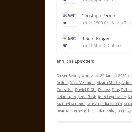
Christoph Perner
trinkt 1800 Cristalino Teq
Robert Krüger
trinkt MuniG Cubed
ähnliche Episoden:
Dieser Beitrag wurde am
20. Januar 2022
v
Action
,
Alicia Vikander
,
Alvaro Morte
,
Anima
Cobra Kai
,
Daniel Brühl
,
Disney
,
Elite
,
Esthe
Itziar Ituno
,
Jared Bush
,
John Leguizamo
,
Ki
Manuel Miranda
,
Maria Cecilia Botero
,
Mitt
Beatriz
,
Sterneköche
,
Südamerika
,
Teenage