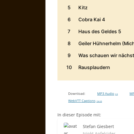
Download:
MP3 Audio
MP
0 B
WebVTT Captions
134 KB
In dieser Episode mit:
Stefan Giesbert
trinkt Apfelcider