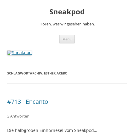
Zum
Inhalt
Sneakpod
springen
Hören, was wir gesehen haben.
Menü
SCHLAGWORTARCHIV:
ESTHER ACEBO
#713 - Encanto
3 Antworten
Die halbgroben Einhornesel vom Sneakpod…