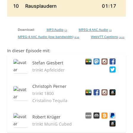
Download:
MP3 Audio
MPEG-4 AAC Audio
0 B
0 B
MPEG-4 AAC Audio (low bandwidth)
WebVTT Captions
38 MB
134 KB
In dieser Episode mit:
Stefan Giesbert
trinkt Apfelcider
Christoph Perner
trinkt 1800
Cristalino Tequila
Robert Krüger
trinkt MuniG Cubed