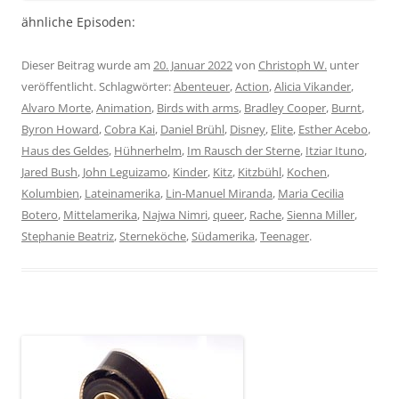
ähnliche Episoden:
Dieser Beitrag wurde am
20. Januar 2022
von
Christoph W.
unter
veröffentlicht. Schlagwörter:
Abenteuer
,
Action
,
Alicia Vikander
,
Alvaro Morte
,
Animation
,
Birds with arms
,
Bradley Cooper
,
Burnt
,
Byron Howard
,
Cobra Kai
,
Daniel Brühl
,
Disney
,
Elite
,
Esther Acebo
,
Haus des Geldes
,
Hühnerhelm
,
Im Rausch der Sterne
,
Itziar Ituno
,
Jared Bush
,
John Leguizamo
,
Kinder
,
Kitz
,
Kitzbühl
,
Kochen
,
Kolumbien
,
Lateinamerika
,
Lin-Manuel Miranda
,
Maria Cecilia
Botero
,
Mittelamerika
,
Najwa Nimri
,
queer
,
Rache
,
Sienna Miller
,
Stephanie Beatriz
,
Sterneköche
,
Südamerika
,
Teenager
.