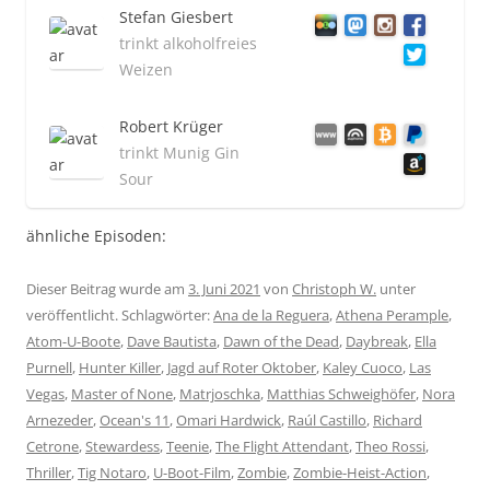
Stefan Giesbert
trinkt alkoholfreies
Weizen
Robert Krüger
trinkt Munig Gin
Sour
ähnliche Episoden:
Dieser Beitrag wurde am
3. Juni 2021
von
Christoph W.
unter
veröffentlicht. Schlagwörter:
Ana de la Reguera
,
Athena Perample
,
Atom-U-Boote
,
Dave Bautista
,
Dawn of the Dead
,
Daybreak
,
Ella
Purnell
,
Hunter Killer
,
Jagd auf Roter Oktober
,
Kaley Cuoco
,
Las
Vegas
,
Master of None
,
Matrjoschka
,
Matthias Schweighöfer
,
Nora
Arnezeder
,
Ocean's 11
,
Omari Hardwick
,
Raúl Castillo
,
Richard
Cetrone
,
Stewardess
,
Teenie
,
The Flight Attendant
,
Theo Rossi
,
Thriller
,
Tig Notaro
,
U-Boot-Film
,
Zombie
,
Zombie-Heist-Action
,