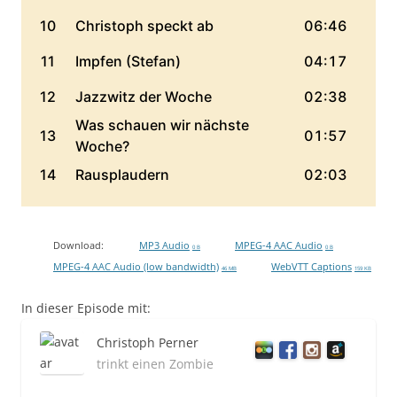
Download:
MP3 Audio
MPEG-4 AAC Audio
0 B
0 B
MPEG-4 AAC Audio (low bandwidth)
WebVTT Captions
46 MB
159 KB
In dieser Episode mit:
Christoph Perner
trinkt einen Zombie