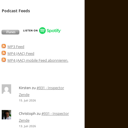
Podcast Feeds
MP3 Feed
MP4 (AAC) Feed
MP4 (AAC) mobile Feed abonnieren
.
Kirsten
zu
#931 - Inspector
Zende
15. Juli 2026
Christoph
zu
#931 - Inspector
Zende
13. Juli 2026