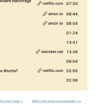
EG-4 AAC Audio
MPEG-4 AAC Audio (low bandwidth)
0 B
33 MB