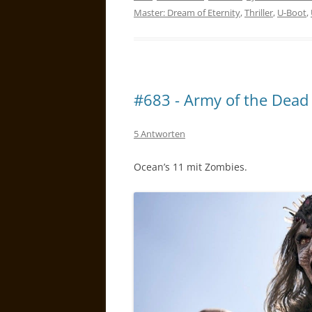
Master: Dream of Eternity
,
Thriller
,
U-Boot
,
#683 - Army of the Dead
5 Antworten
Ocean’s 11 mit Zombies.