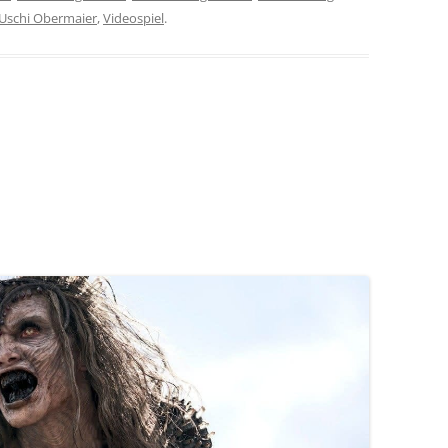
Uschi Obermaier
,
Videospiel
.