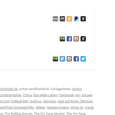
Christoph W.
unter veröffentlicht. Schlagwörter:
Action
,
utobiographie
,
China
,
Das wilde Leben
,
Daybreak
,
em
,
Escape
s Civil
,
Fußball-EM
,
Halston
,
iobroker
,
Jagd auf Roter Oktober
,
Matthias Schweighöfer
,
Militär
,
Natalia Avelon
,
Omar Sy
,
Paula
ne
,
The Rolling Stones
,
The Yin Yang Master
,
The Yin-Yang