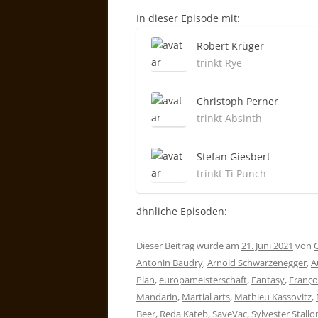
In dieser Episode mit:
Robert Krüger
trinkt Rye
Christoph Perner
trinkt Absinth
Stefan Giesbert
trinkt Ti Punch
ähnliche Episoden:
Dieser Beitrag wurde am
21. Juni 2021
von
Antonin Baudry
,
Arnold Schwarzenegger
,
A
Plan
,
europameisterschaft
,
Fantasy
,
Françoi
Mandarin
,
Martial arts
,
Mathieu Kassovitz
,
Beer
,
Reda Kateb
,
SaveVac
,
Sylvester Stallo