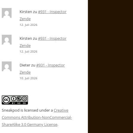
Kirsten
zu
#931 - Inspector
Zende
12. Juli 2026
Kirsten
zu
#931 - Inspector
Zende
12. Juli 2026
Dieter
zu
#931 - Inspector
Zende
10. Juli 2026
Sneakpod is licensed under a
Creative
Commons Attribution-NonCommercial-
ShareAlike 3.0 Germany License
.