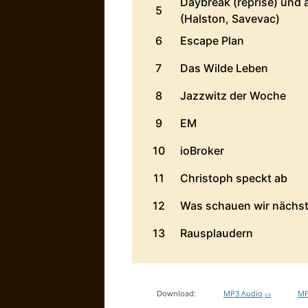
Download:
MP3 Audio
MP
0 B