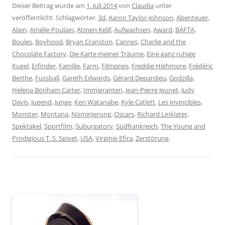
Dieser Beitrag wurde am
1. Juli 2014
von
Claudia
unter
veröffentlicht. Schlagwörter:
3d
,
Aaron Taylor-Johnson
,
Abenteuer
,
Alien
,
Amélie Poulain
,
Atmen Kelif
,
Aufwachsen
,
Award
,
BAFTA
,
Boules
,
Boyhood
,
Bryan Cranston
,
Cannes
,
Charlie and the
Chocolate Factory
,
Die Karte meiner Träume
,
Eine ganz ruhige
Kugel
,
Erfinder
,
Familie
,
Farm
,
Filmpreis
,
Freddie Highmore
,
Frédéric
Berthe
,
Fussball
,
Gareth Edwards
,
Gérard Depardieu
,
Godzilla
,
Helena Bonham Carter
,
Immigranten
,
Jean-Pierre Jeunet
,
Judy
Davis
,
Jugend
,
Junge
,
Ken Watanabe
,
Kyle Catlett
,
Les invincibles
,
Monster
,
Montana
,
Nominierung
,
Oscars
,
Richard Linklater
,
Spektakel
,
Sportfilm
,
Suburgatory
,
Südfrankreich
,
The Young and
Prodigious T. S. Spivet
,
USA
,
Virginie Efira
,
Zerstörung
.