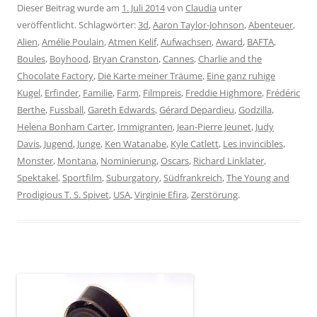
Dieser Beitrag wurde am
1. Juli 2014
von
Claudia
unter
veröffentlicht. Schlagwörter:
3d
,
Aaron Taylor-Johnson
,
Abenteuer
,
Alien
,
Amélie Poulain
,
Atmen Kelif
,
Aufwachsen
,
Award
,
BAFTA
,
Boules
,
Boyhood
,
Bryan Cranston
,
Cannes
,
Charlie and the
Chocolate Factory
,
Die Karte meiner Träume
,
Eine ganz ruhige
Kugel
,
Erfinder
,
Familie
,
Farm
,
Filmpreis
,
Freddie Highmore
,
Frédéric
Berthe
,
Fussball
,
Gareth Edwards
,
Gérard Depardieu
,
Godzilla
,
Helena Bonham Carter
,
Immigranten
,
Jean-Pierre Jeunet
,
Judy
Davis
,
Jugend
,
Junge
,
Ken Watanabe
,
Kyle Catlett
,
Les invincibles
,
Monster
,
Montana
,
Nominierung
,
Oscars
,
Richard Linklater
,
Spektakel
,
Sportfilm
,
Suburgatory
,
Südfrankreich
,
The Young and
Prodigious T. S. Spivet
,
USA
,
Virginie Efira
,
Zerstörung
.