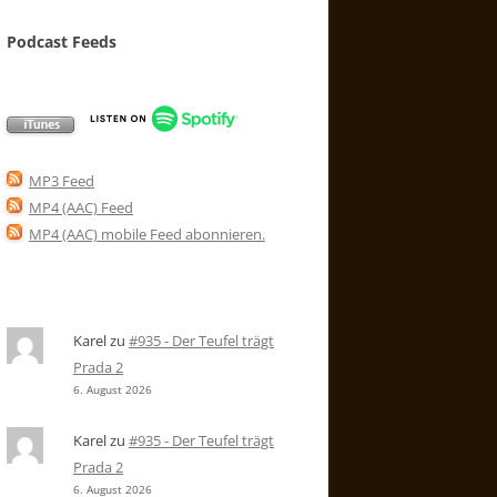
Podcast Feeds
MP3 Feed
MP4 (AAC) Feed
MP4 (AAC) mobile Feed abonnieren
.
Karel
zu
#935 - Der Teufel trägt
Prada 2
6. August 2026
Karel
zu
#935 - Der Teufel trägt
Prada 2
6. August 2026