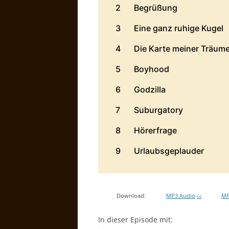
Download:
MP3 Audio
MP
0 B
In dieser Episode mit: