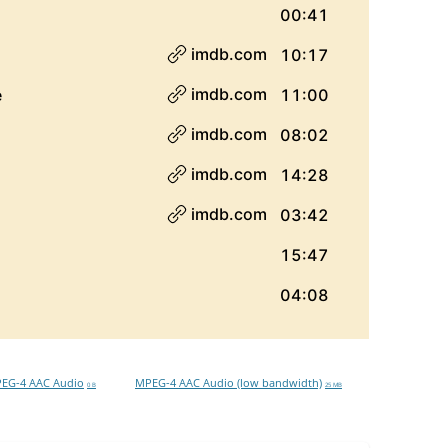
EG-4 AAC Audio
MPEG-4 AAC Audio (low bandwidth)
0 B
25 MB