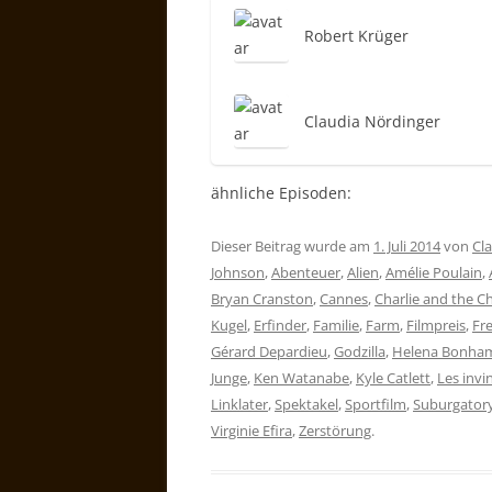
Robert Krüger
Claudia Nördinger
ähnliche Episoden:
Dieser Beitrag wurde am
1. Juli 2014
von
Cl
Johnson
,
Abenteuer
,
Alien
,
Amélie Poulain
,
Bryan Cranston
,
Cannes
,
Charlie and the C
Kugel
,
Erfinder
,
Familie
,
Farm
,
Filmpreis
,
Fr
Gérard Depardieu
,
Godzilla
,
Helena Bonham
Junge
,
Ken Watanabe
,
Kyle Catlett
,
Les invi
Linklater
,
Spektakel
,
Sportfilm
,
Suburgator
Virginie Efira
,
Zerstörung
.