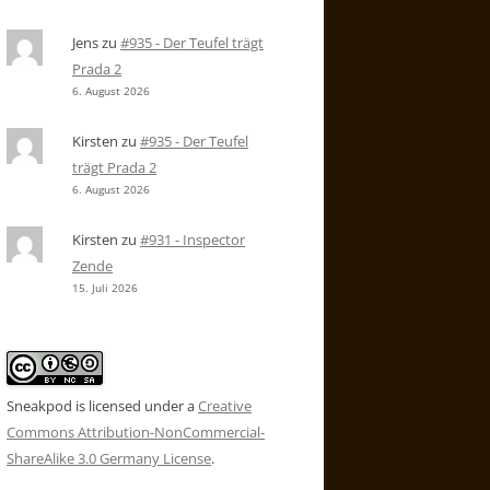
Jens
zu
#935 - Der Teufel trägt
Prada 2
6. August 2026
Kirsten
zu
#935 - Der Teufel
trägt Prada 2
6. August 2026
Kirsten
zu
#931 - Inspector
Zende
15. Juli 2026
Sneakpod is licensed under a
Creative
Commons Attribution-NonCommercial-
ShareAlike 3.0 Germany License
.