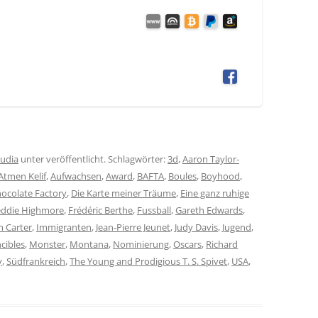
audia
unter veröffentlicht. Schlagwörter:
3d
,
Aaron Taylor-
Atmen Kelif
,
Aufwachsen
,
Award
,
BAFTA
,
Boules
,
Boyhood
,
hocolate Factory
,
Die Karte meiner Träume
,
Eine ganz ruhige
eddie Highmore
,
Frédéric Berthe
,
Fussball
,
Gareth Edwards
,
 Carter
,
Immigranten
,
Jean-Pierre Jeunet
,
Judy Davis
,
Jugend
,
ncibles
,
Monster
,
Montana
,
Nominierung
,
Oscars
,
Richard
y
,
Südfrankreich
,
The Young and Prodigious T. S. Spivet
,
USA
,