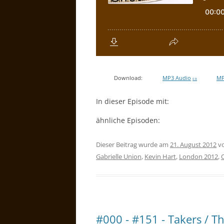
Download:
MP3 Audio
MP
0 B
In dieser Episode mit:
ähnliche Episoden:
Dieser Beitrag wurde am
21. August 2012
v
Gabrielle Union
,
Kevin Hart
,
London 2012
,
#000 - #151 - Takers / T