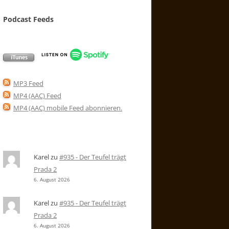
Podcast Feeds
MP3 Feed
MP4 (AAC) Feed
MP4 (AAC) mobile Feed abonnieren
.
Karel
zu
#935 - Der Teufel trägt
Prada 2
6. August 2026
Karel
zu
#935 - Der Teufel trägt
Prada 2
6. August 2026