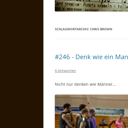
SCHLAGWORTARCHIV:
CHRIS BROWN
#246 - Denk wie ein Ma
6 Antworten
Nicht nur denken wie Männer…