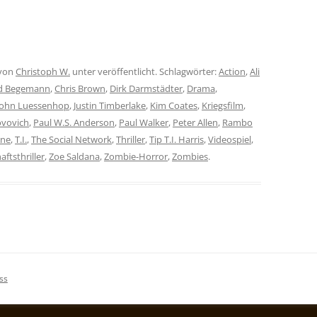
von
Christoph W.
unter veröffentlicht. Schlagwörter:
Action
,
Ali
d Begemann
,
Chris Brown
,
Dirk Darmstädter
,
Drama
,
John Luessenhop
,
Justin Timberlake
,
Kim Coates
,
Kriegsfilm
,
Jovovich
,
Paul W.S. Anderson
,
Paul Walker
,
Peter Allen
,
Rambo
one
,
T.I.
,
The Social Network
,
Thriller
,
Tip T.I. Harris
,
Videospiel
,
aftsthriller
,
Zoe Saldana
,
Zombie-Horror
,
Zombies
.
ss