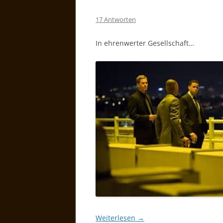
17 Antworten
In ehrenwerter Gesellschaft…
Weiterlesen
→