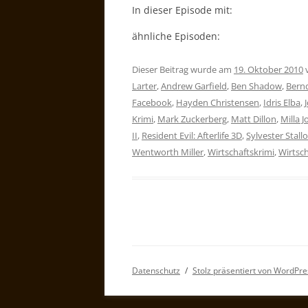
In dieser Episode mit:
ähnliche Episoden:
Dieser Beitrag wurde am
19. Oktober 2010
Larter
,
Andrew Garfield
,
Ben Shadow
,
Bern
Facebook
,
Hayden Christensen
,
Idris Elba
,
Krimi
,
Mark Zuckerberg
,
Matt Dillon
,
Milla 
II
,
Resident Evil: Afterlife 3D
,
Sylvester Stall
Wentworth Miller
,
Wirtschaftskrimi
,
Wirtsch
Datenschutz
Stolz präsentiert von WordPre