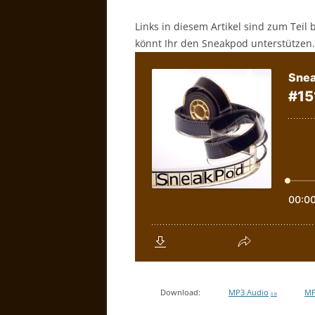
Links in diesem Artikel sind zum Teil 
könnt Ihr den Sneakpod unterstützen.
Download:
MP3 Audio
MP
0 B