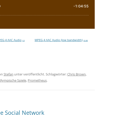
EG-4 AAC Audio
MPEG-4 AAC Audio (low bandwidth)
0 B
20 MB
on
Stefan
unter veröffentlicht. Schlagwörter:
Chris Brown
,
Olympische Spiele
,
Prometheus
.
he Social Network