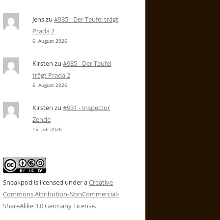
Jens
zu
#935 - Der Teufel trägt
Prada 2
6. August 2026
Kirsten
zu
#935 - Der Teufel
trägt Prada 2
6. August 2026
Kirsten
zu
#931 - Inspector
Zende
15. Juli 2026
Sneakpod is licensed under a
Creative
Commons Attribution-NonCommercial-
ShareAlike 3.0 Germany License
.