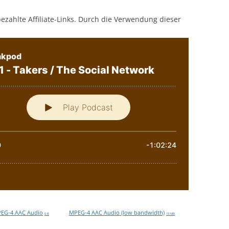
bezahlte Affiliate-Links. Durch die Verwendung dieser
EG-4 AAC Audio
MPEG-4 AAC Audio (low bandwidth)
0 B
19 MB