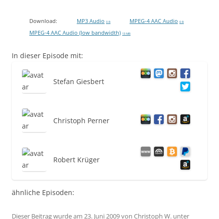
Download:
MP3 Audio
MPEG-4 AAC Audio
0 B
0 B
MPEG-4 AAC Audio (low bandwidth)
13 MB
In dieser Episode mit:
Stefan Giesbert
Christoph Perner
Robert Krüger
ähnliche Episoden:
Dieser Beitrag wurde am
23. Juni 2009
von
Christoph W.
unter