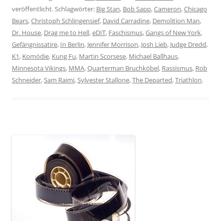
veröffentlicht. Schlagwörter:
Big Stan
,
Bob Sapp
,
Cameron
,
Chicago
Bears
,
Christoph Schlingensief
,
David Carradine
,
Demolition Man
,
Dr. House
,
Drag me to Hell
,
eDIT
,
Faschismus
,
Gangs of New York
,
Gefängnissatire
,
In Berlin
,
Jennifer Morrison
,
Josh Lieb
,
Judge Dredd
,
K1
,
Komödie
,
Kung Fu
,
Martin Scorsese
,
Michael Ballhaus
,
Minnesota Vikings
,
MMA
,
Quarterman Bruchköbel
,
Rassismus
,
Rob
Schneider
,
Sam Raimi
,
Sylvester Stallone
,
The Departed
,
Triathlon
.