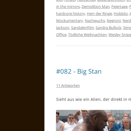
in the mirrors
,
Demolition Man
,
Feiertage
,
hardcore history
,
Herr der Ringe
,
Hobbits
,
Mockumentary
,
Nachwuchs
,
Negroni
,
Nerd
Jackson
,
Sandalenfilm
,
Sandra Bullock
,
Simp
Office
,
Tödliche Weihnachten
,
Wesley Snip
#082 - Big Stan
11 Antworten
Sieht aus wie ein Alien, der direkt in