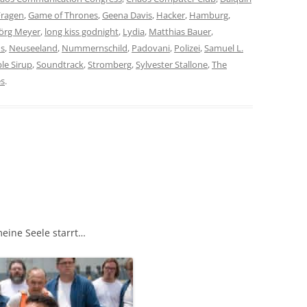
Fragen
,
Game of Thrones
,
Geena Davis
,
Hacker
,
Hamburg
,
Jörg Meyer
,
long kiss godnight
,
Lydia
,
Matthias Bauer
,
s
,
Neuseeland
,
Nummernschild
,
Padovani
,
Polizei
,
Samuel L.
le Sirup
,
Soundtrack
,
Stromberg
,
Sylvester Stallone
,
The
es
.
 meine Seele starrt…