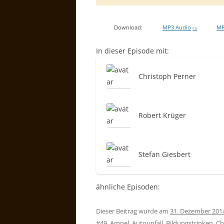
Download:
MP3 Audio
MP
0 B
In dieser Episode mit:
Christoph Perner
Robert Krüger
Stefan Giesbert
ähnliche Episoden:
Dieser Beitrag wurde am
31. Dezember 201
#49
,
Ampel
,
Autounfall
,
Bildungstrinken
,
Ch