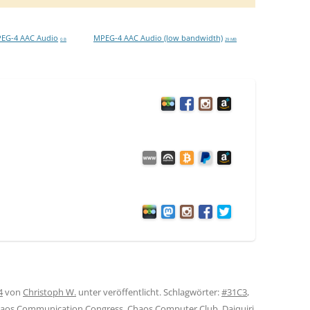
EG-4 AAC Audio
MPEG-4 AAC Audio (low bandwidth)
0 B
29 MB
4
von
Christoph W.
unter veröffentlicht. Schlagwörter:
#31C3
,
aos Communication Congress
,
Chaos Computer Club
,
Daiquiri