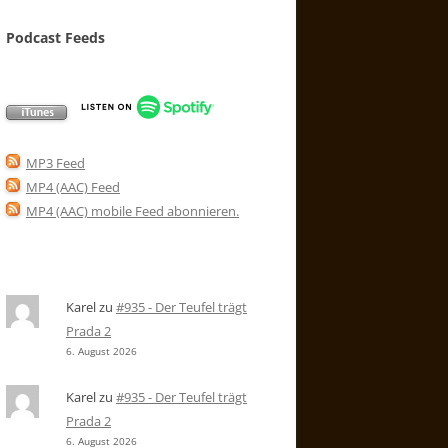
Podcast Feeds
MP3 Feed
MP4 (AAC) Feed
MP4 (AAC) mobile Feed abonnieren
.
Karel
zu
#935 - Der Teufel trägt
Prada 2
6. August 2026
Karel
zu
#935 - Der Teufel trägt
Prada 2
6. August 2026