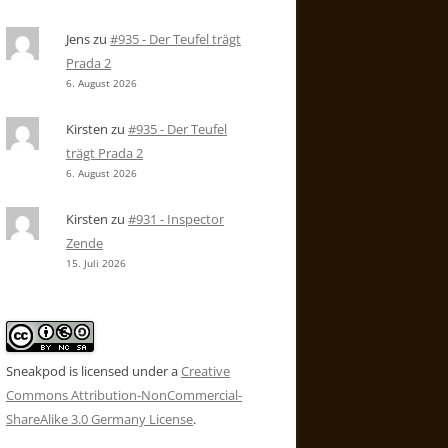
Jens
zu
#935 - Der Teufel trägt
Prada 2
6. August 2026
Kirsten
zu
#935 - Der Teufel
trägt Prada 2
6. August 2026
Kirsten
zu
#931 - Inspector
Zende
15. Juli 2026
Sneakpod is licensed under a
Creative
Commons Attribution-NonCommercial-
ShareAlike 3.0 Germany License
.