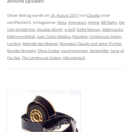
ähnliche Episoden:
Dieser Beitrag wurde am
29. August 2017
von
Claudia
unter
veröffentlicht. Schlagwörter:
Akira
,
Animation
,
Anime
,
Bill Nighy
,
Die
rote Schildkröte
,
Douglas Booth
,
e-Golf
,
Eddie Marsan
,
Elektroauto
,
Elektromobilität
,
Juan Carlos Medina
,
Klassiker
,
Limehouse Golem
,
London
,
Melodie des Meeres
,
Monsieur Claude und seine Töchter
,
Murder Mystery
,
Olivia Cooke
,
oscarnominiert
,
Serienkiller
,
Song of
the Sea
,
The Limehouse Golem
,
viktorianisch
.