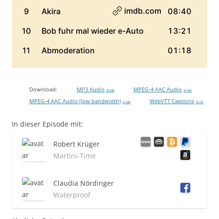
Download:
MP3 Audio
MPEG-4 AAC Audio
39 MB
34 MB
MPEG-4 AAC Audio (low bandwidth)
WebVTT Captions
15 MB
59 KB
In dieser Episode mit:
Robert Krüger
Martini-Time
Claudia Nördinger
Waterproof