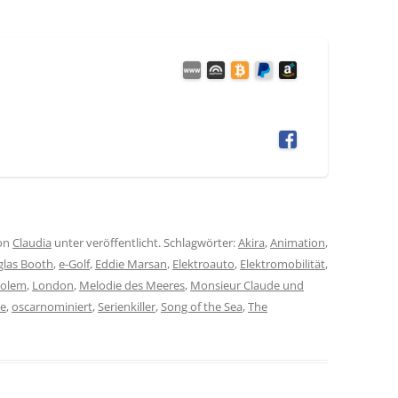
on
Claudia
unter veröffentlicht. Schlagwörter:
Akira
,
Animation
,
las Booth
,
e-Golf
,
Eddie Marsan
,
Elektroauto
,
Elektromobilität
,
Golem
,
London
,
Melodie des Meeres
,
Monsieur Claude und
ke
,
oscarnominiert
,
Serienkiller
,
Song of the Sea
,
The