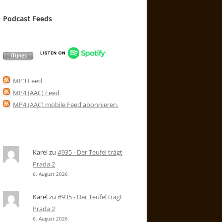
Podcast Feeds
MP3 Feed
MP4 (AAC) Feed
MP4 (AAC) mobile Feed abonnieren
.
Karel
zu
#935 - Der Teufel trägt
Prada 2
6. August 2026
Karel
zu
#935 - Der Teufel trägt
Prada 2
6. August 2026