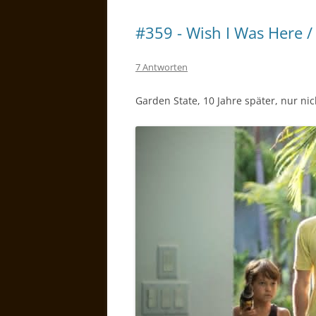
#359 - Wish I Was Here /
7 Antworten
Garden State, 10 Jahre später, nur nic