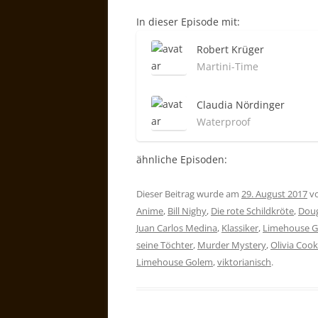
In dieser Episode mit:
Robert Krüger
Martini-Time
Claudia Nördinger
Waterproof
ähnliche Episoden:
Dieser Beitrag wurde am
29. August 2017
v
Anime
,
Bill Nighy
,
Die rote Schildkröte
,
Doug
Juan Carlos Medina
,
Klassiker
,
Limehouse 
seine Töchter
,
Murder Mystery
,
Olivia Coo
Limehouse Golem
,
viktorianisch
.