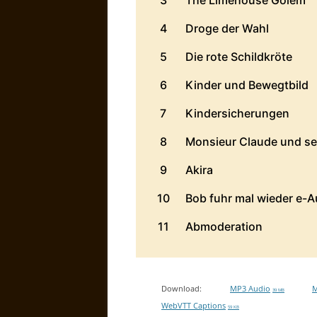
Download:
MP3 Audio
M
39 MB
WebVTT Captions
59 KB