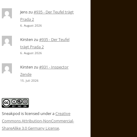
Jens
zu
#935 - Der Teufel trägt
Prada 2
6. August 2026
Kirsten
zu
#935 - Der Teufel
trägt Prada 2
6. August 2026
Kirsten
zu
#931 - Inspector
Zende
15. Juli 2026
Sneakpod is licensed under a
Creative
Commons Attribution-NonCommercial-
ShareAlike 3.0 Germany License
.