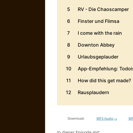
Download:
MP3 Audio
MP
0 B
In dieser Episode mit: