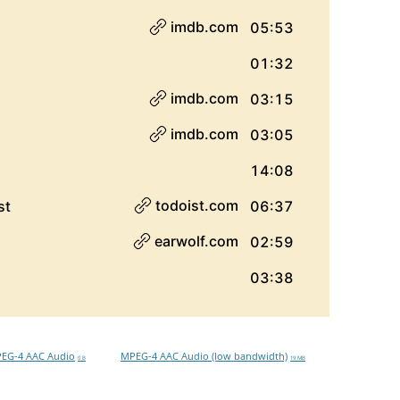
EG-4 AAC Audio
MPEG-4 AAC Audio (low bandwidth)
0 B
19 MB