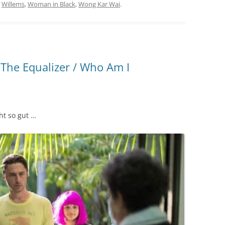
,
Willems
,
Woman in Black
,
Wong Kar Wai
.
 The Equalizer / Who Am I
ht so gut …