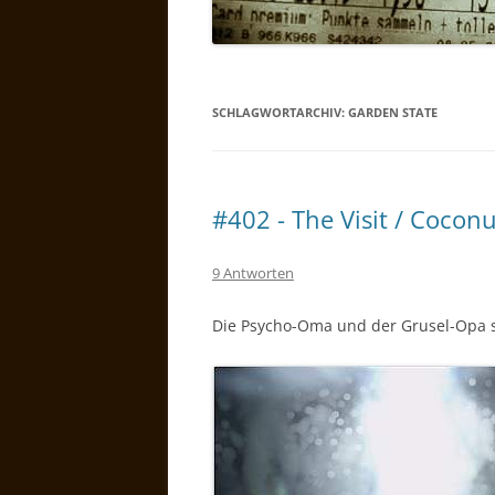
SCHLAGWORTARCHIV:
GARDEN STATE
#402 - The Visit / Cocon
9 Antworten
Die Psycho-Oma und der Grusel-Opa 