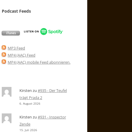
Podcast Feeds
MP3 Feed
MP4 (AAC) Feed
MP4 (AAC) mobile Feed abonnieren
.
Kirsten
zu
#935 - Der Teufel
trägt Prada 2
6. August 2026
Kirsten
zu
#931 - Inspector
Zende
15. Juli 2026