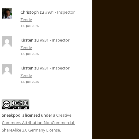
Christoph
zu
#931 - Inspector
Zende
13. Juli 2026
Kirsten
zu
#931 - Inspector
Zende
12. Juli 2026
Kirsten
zu
#931 - Inspector
Zende
12. Juli 2026
Sneakpod is licensed under a
Creative
Commons Attribution-NonCommercial-
ShareAlike 3.0 Germany License
.