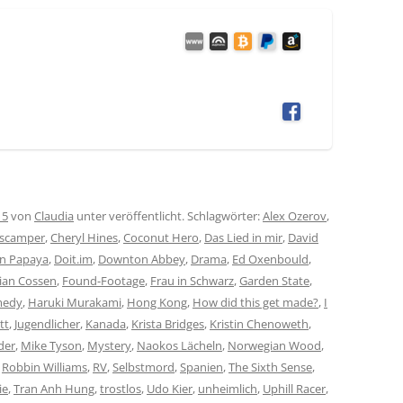
15
von
Claudia
unter veröffentlicht. Schlagwörter:
Alex Ozerov
,
scamper
,
Cheryl Hines
,
Coconut Hero
,
Das Lied in mir
,
David
en Papaya
,
Doit.im
,
Downton Abbey
,
Drama
,
Ed Oxenbould
,
rian Cossen
,
Found-Footage
,
Frau in Schwarz
,
Garden State
,
medy
,
Haruki Murakami
,
Hong Kong
,
How did this get made?
,
I
tt
,
Jugendlicher
,
Kanada
,
Krista Bridges
,
Kristin Chenoweth
,
der
,
Mike Tyson
,
Mystery
,
Naokos Lächeln
,
Norwegian Wood
,
,
Robbin Williams
,
RV
,
Selbstmord
,
Spanien
,
The Sixth Sense
,
ie
,
Tran Anh Hung
,
trostlos
,
Udo Kier
,
unheimlich
,
Uphill Racer
,