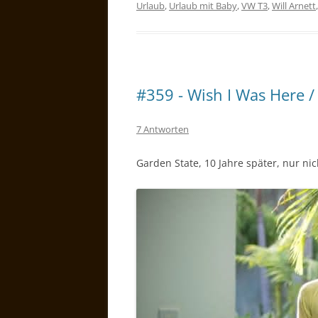
Urlaub
,
Urlaub mit Baby
,
VW T3
,
Will Arnett
#359 - Wish I Was Here /
7 Antworten
Garden State, 10 Jahre später, nur nic