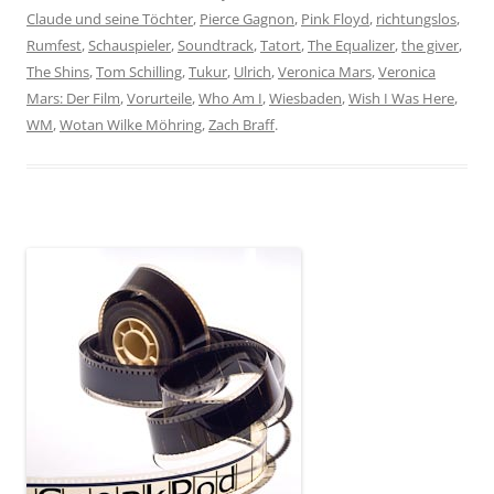
Claude und seine Töchter
,
Pierce Gagnon
,
Pink Floyd
,
richtungslos
,
Rumfest
,
Schauspieler
,
Soundtrack
,
Tatort
,
The Equalizer
,
the giver
,
The Shins
,
Tom Schilling
,
Tukur
,
Ulrich
,
Veronica Mars
,
Veronica
Mars: Der Film
,
Vorurteile
,
Who Am I
,
Wiesbaden
,
Wish I Was Here
,
WM
,
Wotan Wilke Möhring
,
Zach Braff
.