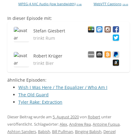
MPEG-4 AAC Audio (low bandwidth)
WebVTT Captions
37 MB
126 KB
In dieser Episode mit:
Stefan Giesbert
trinkt Rum
Robert Krüger
trinkt Bier
ähnliche Episoden:
Wish I Was Here / The Equalizer / Who Am I
The Old Guard
Tyler Rake: Extraction
Dieser Beitrag wurde am
5. August 2020
von
Robert
unter
veröffentlicht. Schlagwörter:
Alex
,
Andrew Rea
,
Antoine Fuqua
,
Ashton Sanders
,
Babish
,
Bill Pullman
,
Binging Babish
,
Denzel