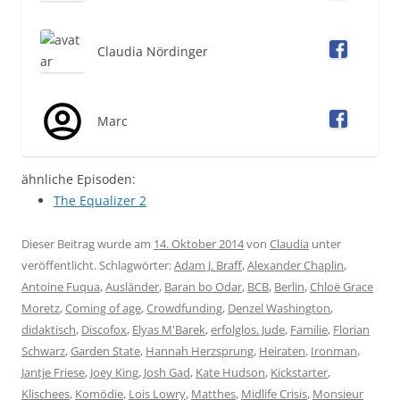
Claudia Nördinger
Marc
ähnliche Episoden:
The Equalizer 2
Dieser Beitrag wurde am
14. Oktober 2014
von
Claudia
unter
veröffentlicht. Schlagwörter:
Adam J. Braff
,
Alexander Chaplin
,
Antoine Fuqua
,
Ausländer
,
Baran bo Odar
,
BCB
,
Berlin
,
Chloë Grace
Moretz
,
Coming of age
,
Crowdfunding
,
Denzel Washington
,
didaktisch
,
Discofox
,
Elyas M'Barek
,
erfolglos. Jude
,
Familie
,
Florian
Schwarz
,
Garden State
,
Hannah Herzsprung
,
Heiraten
,
Ironman
,
Jantje Friese
,
Joey King
,
Josh Gad
,
Kate Hudson
,
Kickstarter
,
Klischees
,
Komödie
,
Lois Lowry
,
Matthes
,
Midlife Crisis
,
Monsieur