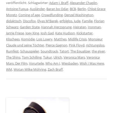
veröffentlicht. Schlagwörter:
Adam J. Braff
,
Alexander Chaplin
,
Antoine Fuqua
,
Ausländer
,
Baran bo Odar
,
BCB
,
Berlin
,
Chloë Grace
Moretz
,
Coming of age
,
Crowdfunding
,
Denzel Washington
,
didaktisch
,
Discofox
,
Elyas M'Barek
,
erfolglos. Jude
,
Familie
,
Florian
Schwarz
,
Garden State
,
Hannah Herzsprung
,
Heiraten
,
Ironman
,
Jantje Friese
,
Joey King
,
Josh Gad
,
Kate Hudson
,
Kickstarter
,
Klischees
,
Komödie
,
Lois Lowry
,
Matthes
,
Midlife Crisis
,
Monsieur
Claude und seine Töchter
,
Pierce Gagnon
,
Pink Floyd
,
richtungslos
,
Rumfest
,
Schauspieler
,
Soundtrack
,
Tatort
,
The Equalizer
,
the giver
,
The Shins
,
Tom Schilling
,
Tukur
,
Ulrich
,
Veronica Mars
,
Veronica
Mars: Der Film
,
Vorurteile
,
Who Am I
,
Wiesbaden
,
Wish I Was Here
,
WM
,
Wotan Wilke Möhring
,
Zach Braff
.