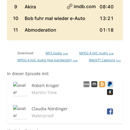
Download:
MP3 Audio
MPEG-4 AAC Audio
39 MB
34 MB
MPEG-4 AAC Audio (low bandwidth)
WebVTT Captions
15 MB
59 KB
In dieser Episode mit:
Robert Krüger
Martini-Time
Claudia Nördinger
Waterproof