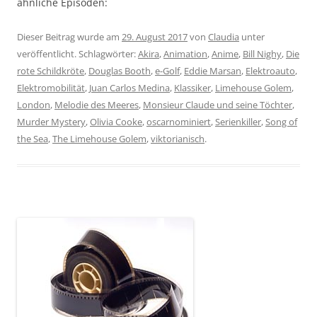
ähnliche Episoden:
Dieser Beitrag wurde am
29. August 2017
von
Claudia
unter
veröffentlicht. Schlagwörter:
Akira
,
Animation
,
Anime
,
Bill Nighy
,
Die
rote Schildkröte
,
Douglas Booth
,
e-Golf
,
Eddie Marsan
,
Elektroauto
,
Elektromobilität
,
Juan Carlos Medina
,
Klassiker
,
Limehouse Golem
,
London
,
Melodie des Meeres
,
Monsieur Claude und seine Töchter
,
Murder Mystery
,
Olivia Cooke
,
oscarnominiert
,
Serienkiller
,
Song of
the Sea
,
The Limehouse Golem
,
viktorianisch
.