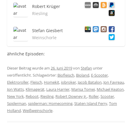
Robert Krüger
Riesling
Stefan Giesbert
Weinschorle
ähnliche Episoden:
Dieser Beitrag wurde am
26. Juni 2019
von
Stefan
unter
veröffentlicht. Schlagwörter:
Biofleisch
,
Bioland
,
E-Scooter
,
Elektroroller
,
Fleisch
,
Homekit
,
iobroker
,
Jacob Batalon
,
Jon Favreau
,
Jon Watts
,
Klimagerät
,
Laura Harrier
,
Marisa Tomei
,
Michael Keaton
,
New York
,
Reboot
,
Riesling
,
Robert Downey Jr.
,
Roller
,
Scooter
,
Spiderman
,
spiderman: Homecoming
,
Staten Island Ferry
,
Tom
Holland
,
Weißweinschorle
.