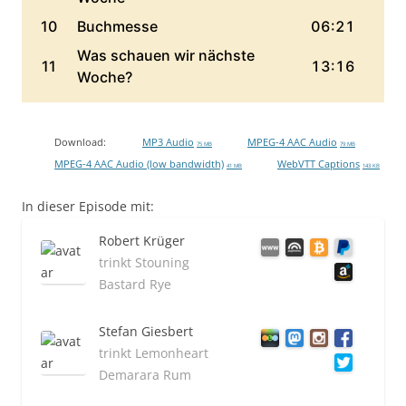
Download:
MP3 Audio
MPEG-4 AAC Audio
75 MB
79 MB
MPEG-4 AAC Audio (low bandwidth)
WebVTT Captions
41 MB
143 KB
In dieser Episode mit:
Robert Krüger
trinkt Stouning
Bastard Rye
Stefan Giesbert
trinkt Lemonheart
Demarara Rum