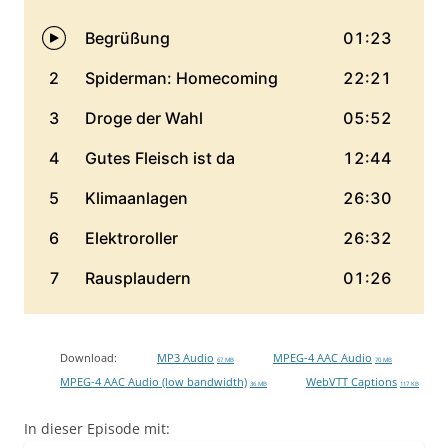
Download:
MP3 Audio
MPEG-4 AAC Audio
67 MB
70 MB
MPEG-4 AAC Audio (low bandwidth)
WebVTT Captions
36 MB
117 KB
In dieser Episode mit: