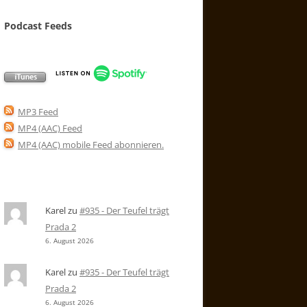
Podcast Feeds
MP3 Feed
MP4 (AAC) Feed
MP4 (AAC) mobile Feed abonnieren
.
Karel
zu
#935 - Der Teufel trägt
Prada 2
6. August 2026
Karel
zu
#935 - Der Teufel trägt
Prada 2
6. August 2026