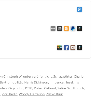
on
Christoph W.
unter veröffentlicht. Schlagwörter:
Charlbi
Elektromobilität
,
Harris Dickinson
,
Influencer
,
Insel
,
Iris
dels
,
Oxycodon
,
PTBS
,
Ruben Östlund
,
Satire
,
Schiffbruch
,
a
,
Vicki Berlin
,
Woody Harrelson
,
Zlatko Buric
.