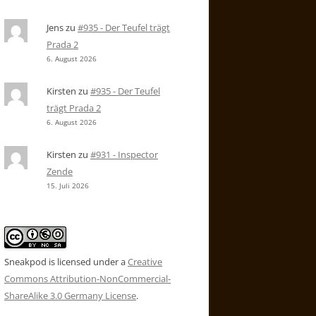
Jens
zu
#935 - Der Teufel trägt
Prada 2
6. August 2026
Kirsten
zu
#935 - Der Teufel
trägt Prada 2
6. August 2026
Kirsten
zu
#931 - Inspector
Zende
15. Juli 2026
Sneakpod is licensed under a
Creative
Commons Attribution-NonCommercial-
ShareAlike 3.0 Germany License
.