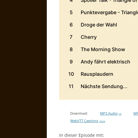
Download:
MP3 Audio
MP
0 B
WebVTT Captions
196 KB
In dieser Episode mit: