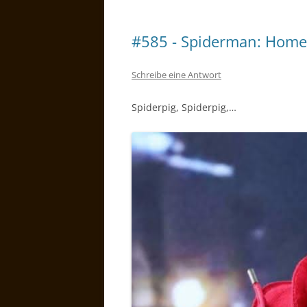
#585 - Spiderman: Hom
Schreibe eine Antwort
Spiderpig, Spiderpig,…