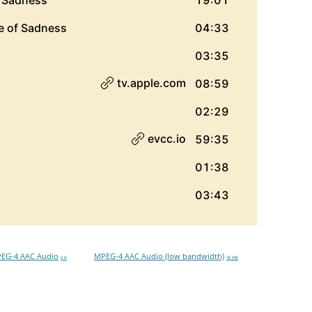
EG-4 AAC Audio
MPEG-4 AAC Audio (low bandwidth)
0 B
38 MB