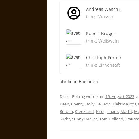
Andreas Waschk
trinkt Wasser
Robert Krüger
trinkt Weißwein
Christoph Perner
trinkt Birnensaft
ähnliche Episoden:
Dieser Beitrag wurde am
19. August 2023
v
Dean
,
Cherry
,
Dolly De Leon
,
Elektroautos
,
Berben
,
Kreuzfahrt
,
Krieg
,
Luxus
,
Macht
,
Mo
Sucht
,
Sunnyi Melles
,
Tom Holland
,
Traum