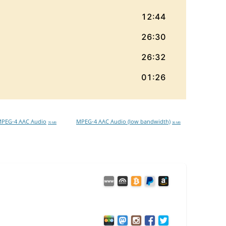
PEG-4 AAC Audio
MPEG-4 AAC Audio (low bandwidth)
70 MB
36 MB