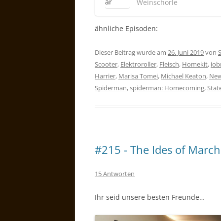
Weinschorle
ähnliche Episoden:
Dieser Beitrag wurde am
26. Juni 2019
von
Scooter
,
Elektroroller
,
Fleisch
,
Homekit
,
iob
Harrier
,
Marisa Tomei
,
Michael Keaton
,
New
Spiderman
,
spiderman: Homecoming
,
Stat
#215 - The Ides of March
15 Antworten
Ihr seid unsere besten Freunde…