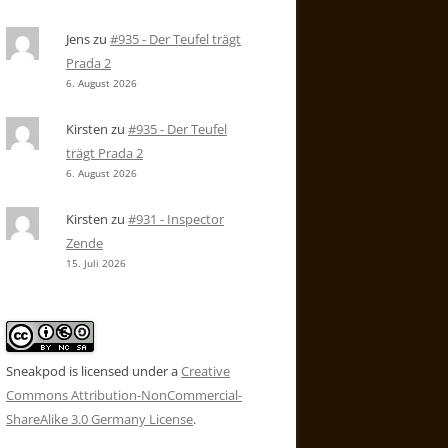
Jens
zu
#935 - Der Teufel trägt
Prada 2
6. August 2026
Kirsten
zu
#935 - Der Teufel
trägt Prada 2
6. August 2026
Kirsten
zu
#931 - Inspector
Zende
15. Juli 2026
Sneakpod is licensed under a
Creative
Commons Attribution-NonCommercial-
ShareAlike 3.0 Germany License
.