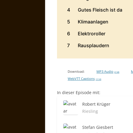
Download:
MP3 Audio
M
67 MB
WebVTT Captions
117 KB
In dieser Episode mit:
Robert Krüger
Riesling
Stefan Giesbert