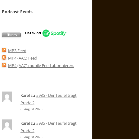
Podcast Feeds
MP3 Feed
MP4 (AAC) Feed
MP4 (AAC) mobile Feed abonnieren
.
Karel
zu
#935 - Der Teufel trägt
Prada 2
6. August 2026
Karel
zu
#935 - Der Teufel trägt
Prada 2
6. August 2026