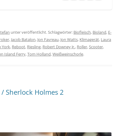
Stefan
unter veröffentlicht. Schlagwörter:
Biofleisch
,
Bioland
,
E-
roker
,
Jacob Batalon
,
Jon Favreau
,
Jon Watts
,
Klimagerät
,
Laura
 York
,
Reboot
,
Riesling
,
Robert Downey Jr.
,
Roller
,
Scooter
,
en Island Ferry
,
Tom Holland
,
Weißweinschorle
.
 / Sherlock Holmes 2