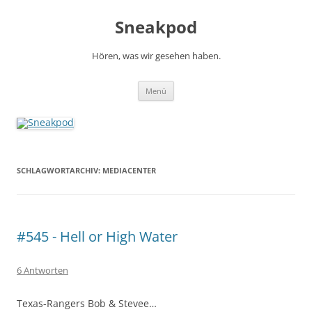
Zum
Inhalt
Sneakpod
springen
Hören, was wir gesehen haben.
Menü
SCHLAGWORTARCHIV:
MEDIACENTER
#545 - Hell or High Water
6 Antworten
Texas-Rangers Bob & Stevee…