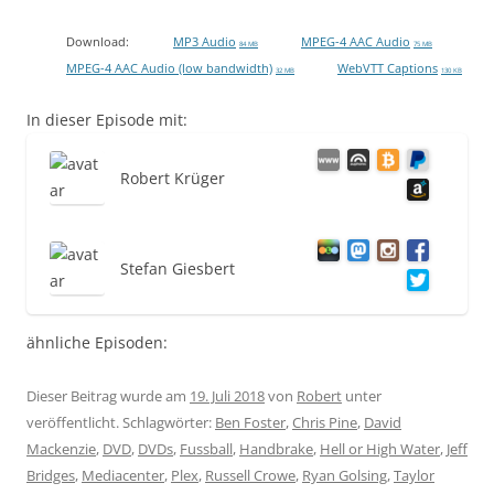
Download:
MP3 Audio
MPEG-4 AAC Audio
84 MB
75 MB
MPEG-4 AAC Audio (low bandwidth)
WebVTT Captions
32 MB
130 KB
In dieser Episode mit:
Robert Krüger
Stefan Giesbert
ähnliche Episoden:
Dieser Beitrag wurde am
19. Juli 2018
von
Robert
unter
veröffentlicht. Schlagwörter:
Ben Foster
,
Chris Pine
,
David
Mackenzie
,
DVD
,
DVDs
,
Fussball
,
Handbrake
,
Hell or High Water
,
Jeff
Bridges
,
Mediacenter
,
Plex
,
Russell Crowe
,
Ryan Golsing
,
Taylor