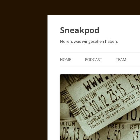
Zum
Inhalt
springen
Sneakpod
Hören, was wir gesehen haben.
HOME
PODCAST
TEAM
PODCAST
ÜBER ROBER
WAS IST EIN PODCAST?
ÜBER STEFA
SNEAK
ÜBER CHRIS
KOMMENTARE
ÜBER CLAUD
SPENDEN / KUCHEN / GESCHEN
/ DVDS