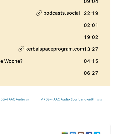
EG-4 AAC Audio
MPEG-4 AAC Audio (low bandwidth)
0 B
30 MB