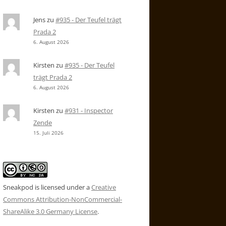
Jens
zu
#935 - Der Teufel trägt
Prada 2
6. August 2026
Kirsten
zu
#935 - Der Teufel
trägt Prada 2
6. August 2026
Kirsten
zu
#931 - Inspector
Zende
15. Juli 2026
Sneakpod is licensed under a
Creative
Commons Attribution-NonCommercial-
ShareAlike 3.0 Germany License
.