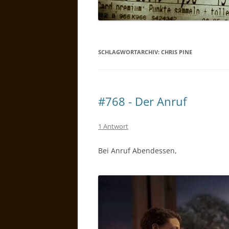
SCHLAGWORTARCHIV:
CHRIS PINE
#768 - Der Anruf
1 Antwort
Bei Anruf Abendessen,