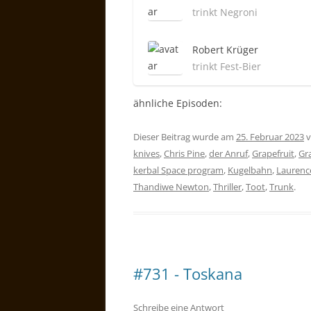
trinkt Negroni
Robert Krüger
trinkt Fest-Bier
ähnliche Episoden:
Dieser Beitrag wurde am
25. Februar 2023
v
knives
,
Chris Pine
,
der Anruf
,
Grapefruit
,
Gra
kerbal Space program
,
Kugelbahn
,
Laurenc
Thandiwe Newton
,
Thriller
,
Toot
,
Trunk
.
#731 - Toskana
Schreibe eine Antwort