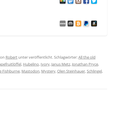
on
Robert
unter veröffentlicht. Schlagwörter:
All the old
pefruitlöffel
,
Hubelino
,
Ivory
,
Janus Metz
,
Jonathan Pryce
,
e Fishburne
,
Mastodon
,
Mystery
,
Olen Steinhauer
,
Schlingel
,