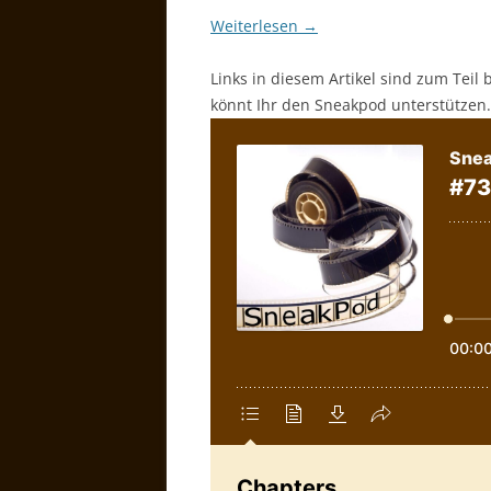
Weiterlesen
→
Links in diesem Artikel sind zum Teil 
könnt Ihr den Sneakpod unterstützen.